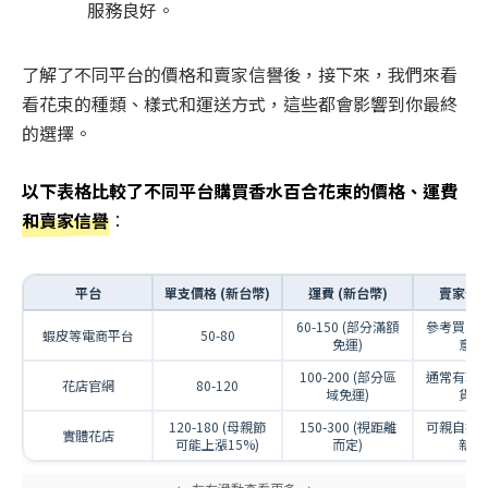
服務良好。
了解了不同平台的價格和賣家信譽後，接下來，我們來看
看花束的種類、樣式和運送方式，這些都會影響到你最終
的選擇。
以下表格比較了不同平台購買香水百合花束的價格、運費
和賣家信譽
：
平台
單支價格 (新台幣)
運費 (新台幣)
賣家信
60-150 (部分滿額
參考買家
蝦皮等電商平台
50-80
免運)
意負
100-200 (部分區
通常有較
花店官網
80-120
域免運)
貨政
120-180 (母親節
150-300 (視距離
可親自挑
實體花店
可能上漲15%)
而定)
新鮮