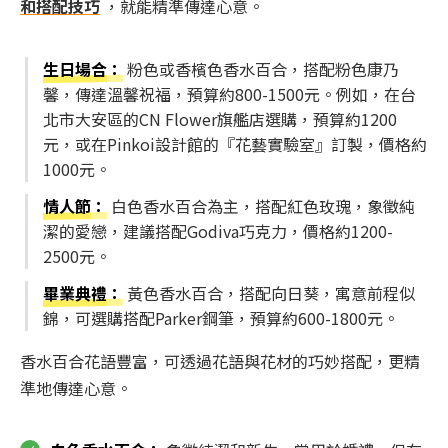
和搭配技巧
，就能精準傳達心意。
生日場合
：
粉色或香檳色香水百合，搭配粉色康乃
馨，傳達溫馨祝福，預算約800-1500元。例如，在台
北市大安區的CN Flower旗艦店選購，預算約1200
元，或在Pinkoi設計館的『花藝實驗室』訂製，價格約
1000元。
情人節
：
白色香水百合為主，搭配紅色玫瑰，象徵純
潔的愛戀，建議搭配Godiva巧克力，價格約1200-
2500元。
畢業典禮
：
黃色香水百合，搭配向日葵，寓意前程似
錦，可選購搭配Parker鋼筆，預算約600-1800元。
香水百合花語豐富，可透過花語與花材的巧妙搭配，更精
準地傳達心意。