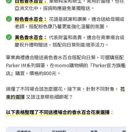
白色香水百合
：
象徵純潔和新生，常用於婚禮，但在
亞洲文化中，探病時應避免單獨贈送。
粉色香水百合
：
花語是感謝和讚美，適合送給母親或
老師，搭配粉色康乃馨更能強化溫馨的氛圍。
黃色香水百合
：
代表財富和高貴，適合在商業場合或
慶祝升遷時贈送，搭配向日葵則能增添活力。
畢業典禮適合贈送黃色香水百合搭配向日葵，可選購搭配
Parker IM系列鋼筆，在momo購物網的『Parker官方旗艦
店』購買，價格約800元。
搞懂了不同場合該怎麼選花，接下來，針對不同對象，
花
束的選擇
又該注意哪些細節呢？
以下表格整理了不同送禮場合的香水百合花束選擇
：
送禮場合
花材搭配
寓意
預算