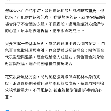
選購香水百合花束時，顏色搭配和設計風格非常重要，但
選錯了可能傳達錯誤訊息。 送錯顏色的花，就像在錯誤的
場合穿了不合適的衣服，不僅尷尬，還可能讓對方誤解你
的心意，原本想表達祝福，結果卻弄巧成拙…
只要掌握一些基本原則，就能輕鬆選出最合適的花束。 白
色百合象徵純潔與高雅，適合婚禮或祝賀場合；粉色百合
代表愛戀與溫柔，適合送給戀人或朋友；黃色百合則象徵
財富與祝福，適合商務贈禮或慶祝場合。
花束設計風格方面，簡約風格強調線條與花材本身的質
感，浪漫風格則著重色彩的柔和與層次感，華麗風格則追
求視覺衝擊力。不同風格的
花束能精準傳達
送禮者的心
意。