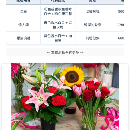
粉色或香檳色香水
生日
溫馨祝福
800-1
百合 + 粉色康乃馨
白色香水百合 + 紅
情人節
純潔的愛戀
1200-2
色玫瑰
黃色香水百合 + 向
畢業典禮
前程似錦
600-1
日葵