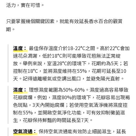
活力，實在可惜。
只要掌握幾個關鍵因素，就能有效延長香水百合的觀賞
期。
溫度
：
最佳保存溫度介於18-22°C之間。高於22°C會加
速花朵凋謝，低於18°C則可能導致花苞無法正常綻
放。舉例來說，室溫28°C的環境下，花期約為5天；若
控制在18°C，並將濕度維持在55%，花期可延長至10
天。記得遠離暖氣或空調出風口，並避免陽光直射。
濕度
：
理想濕度範圍為50%-60%。濕度過高容易導致
花瓣腐爛。例如，濕度80%的環境下，花瓣容易出現褐
色斑點，3天內開始腐爛；若使用空氣清淨機將濕度控
制在55%，並開啟空氣淨化功能，可有效抑制黴菌滋
生，花瓣保持鮮豔的時間延長至7天。
空氣流通
：
保持空氣流通能有效防止細菌滋生，延長