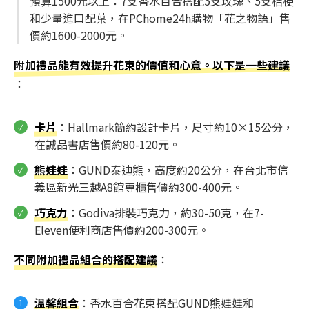
預算1500元以上：7支香水百合搭配5支玫瑰、5支桔梗
和少量進口配葉，在PChome24h購物「花之物語」售
價約1600-2000元。
附加禮品能有效提升花束的價值和心意。以下是一些建議
：
卡片
：Hallmark簡約設計卡片，尺寸約10×15公分，
在誠品書店售價約80-120元。
熊娃娃
：GUND泰迪熊，高度約20公分，在台北市信
義區新光三越A8館專櫃售價約300-400元。
巧克力
：Godiva排裝巧克力，約30-50克，在7-
Eleven便利商店售價約200-300元。
不同附加禮品組合的搭配建議
：
溫馨組合
：香水百合花束搭配GUND熊娃娃和