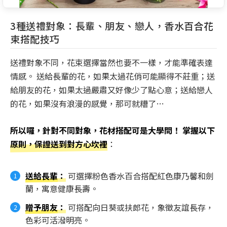
3種送禮對象：長輩、朋友、戀人，香水百合花
束搭配技巧
送禮對象不同，花束選擇當然也要不一樣，才能準確表達
情感。 送給長輩的花，如果太過花俏可能顯得不莊重；送
給朋友的花，如果太過嚴肅又好像少了點心意；送給戀人
的花，如果沒有浪漫的感覺，那可就糟了…
所以囉，針對不同對象，花材搭配可是大學問！ 掌握以下
原則，保證送到對方心坎裡
：
送給長輩
：
可選擇粉色香水百合搭配紅色康乃馨和劍
蘭，寓意健康長壽。
贈予朋友
：
可搭配向日葵或扶郎花，象徵友誼長存，
色彩可活潑明亮。