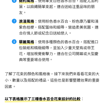
簡約風格
：使用單支白色香水百合，搭配尤加利
葉，以麻繩簡單束起，適合送給注重品味的朋
友。
浪漫風格
：使用粉色香水百合、粉色康乃馨和淺
紫色桔梗，搭配蕾絲和緞帶，營造柔美氛圍，適
合在情人節或紀念日送給戀人。
華麗風格
：使用多種顏色的香水百合，搭配進口
包裝紙和精緻緞帶，並加入少量天堂鳥或帝王
花，增加視覺衝擊力，適合在公司開幕或大型慶
典等重要場合使用。
了解了花束的顏色和風格後，接下來我們來看看花束的大
小、數量以及搭配的禮品，這些也是影響整體效果的重要
因素。
以下表格展示了三種香水百合花束設計的比較
：