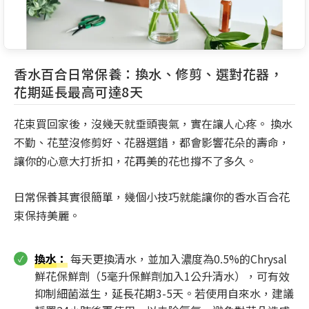
香水百合日常保養：換水、修剪、選對花器，
花期延長最高可達8天
花束買回家後，沒幾天就垂頭喪氣，實在讓人心疼。 換水
不勤、花莖沒修剪好、花器選錯，都會影響花朵的壽命，
讓你的心意大打折扣，花再美的花也撐不了多久。
日常保養其實很簡單，幾個小技巧就能讓你的香水百合花
束保持美麗。
換水
：
每天更換清水，並加入濃度為0.5%的Chrysal
鮮花保鮮劑（5毫升保鮮劑加入1公升清水），可有效
抑制細菌滋生，延長花期3-5天。若使用自來水，建議