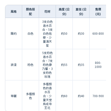
顏色搭
高度 (公
直徑 (公
售價
風格
花材
配
分)
分)
(元)
3支白色
香水百
合、5支
簡約
白色
白色桔
約50
約30
600-800
梗、少
量滿天
星
5支粉色
香水百
合、7支
800-
浪漫
粉色
粉色康
約55
約35
1000
乃馨、3
支粉色
玫瑰
多種顏
色的香
水百
多種顏
華麗
合、少
約60
約40
700-900
色
量天堂
鳥或帝
王花