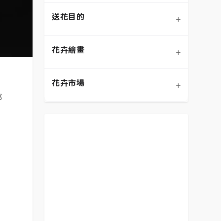
送花目的
+
混合花材
盆栽/盆花
弔唁追思
花語大全
花卉繪畫
+
向日葵
桌花
畢業典禮
DIY手作
設計風格
花卉市場
+
花籃
開幕喬遷
鮮花保養
色彩搭配
預算範圍
都
生日祝賀
送花禮儀/禁忌
客製化設計
平價花束
表達祝賀
居家裝飾
花卉繪畫
表達歉意
花卉市場