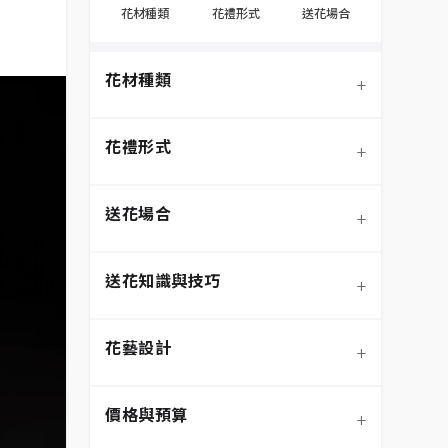
花材種類
花禮形式
送花場合
花材種類
+
花禮形式
+
送花場合
+
送花知識與技巧
+
季節性花材
花藝設計
+
玫瑰
鮮花花束
價格與預算
+
蘭花
永生花/不凋花
節慶送花