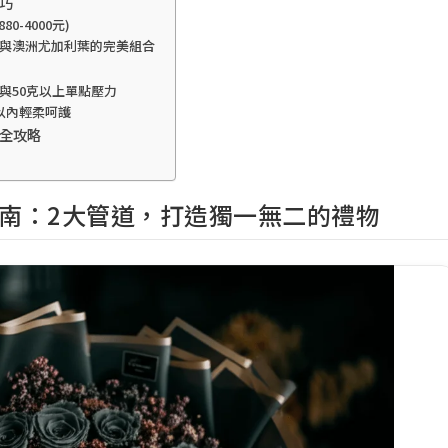
巧
-4000元)
與澳洲尤加利葉的完美組合
與50克以上單點壓力
以內輕柔呵護
斷全攻略
南：2大管道，打造獨一無二的禮物