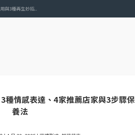
與3種再生妙招...
3種情感表達、4家推薦店家與3步驟保
養法