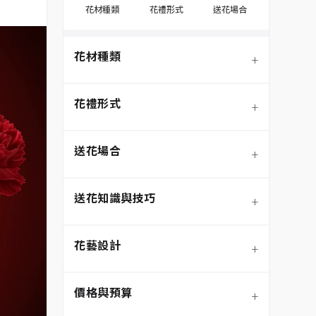
花材種類
花禮形式
送花場合
花材種類
+
花禮形式
+
送花場合
+
送花知識與技巧
+
季節性花材
花藝設計
+
玫瑰
鮮花花束
價格與預算
+
蘭花
永生花/不凋花
節慶送花