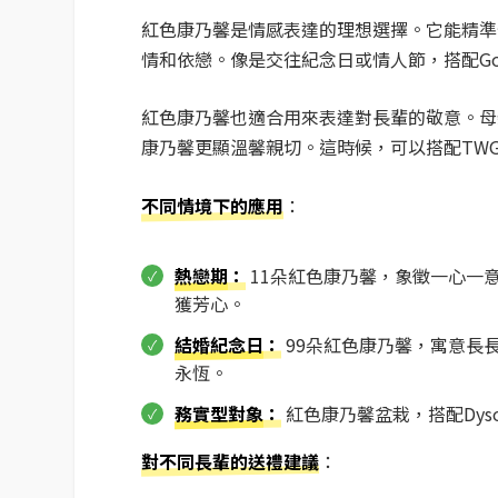
紅色康乃馨是情感表達的理想選擇。它能精準
情和依戀。像是交往紀念日或情人節，搭配God
紅色康乃馨也適合用來表達對長輩的敬意。母
康乃馨更顯溫馨親切。這時候，可以搭配TWG
不同情境下的應用
：
熱戀期
：
11朵紅色康乃馨，象徵一心一意，再
獲芳心。
結婚紀念日
：
99朵紅色康乃馨，寓意長長久久
永恆。
務實型對象
：
紅色康乃馨盆栽，搭配Dyson
對不同長輩的送禮建議
：