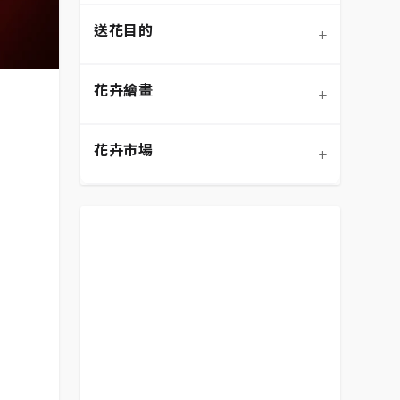
送花目的
+
混合花材
盆栽/盆花
弔唁追思
花語大全
花卉繪畫
+
向日葵
桌花
畢業典禮
DIY手作
設計風格
花卉市場
+
花籃
開幕喬遷
鮮花保養
色彩搭配
預算範圍
生日祝賀
送花禮儀/禁忌
客製化設計
平價花束
表達祝賀
居家裝飾
花卉繪畫
表達歉意
花卉市場