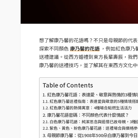
想了解康乃馨的花語嗎？不只是母親節的代表
探索不同顏色
康乃馨的花語
，例如紅色康乃
送禮建議。從西方婚禮到東方長輩壽辰，我們提
康乃馨的送禮技巧，並了解其在東西方文化中
Table of Contents
紅色康乃馨花語：表達愛、敬意與熱情的3種情
紅色康乃馨送禮指南：表達愛與敬意的5種情境搭
紅色康乃馨的熱情寓意：4種場合點燃生活活力
康乃馨花語密碼：不同顏色代表什麼情感？
白色康乃馨花語：純潔思念與追憶已故母親，3種
紫色、黃色、粉色康乃馨花語：送禮場合與價格參
母親節康乃馨：從1908年500朵白康乃馨到今