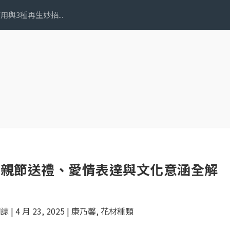
與3種再生妙招...
母親節送禮、愛情表達與文化意涵全解
明誌
|
4 月 23, 2025
|
康乃馨
,
花材種類