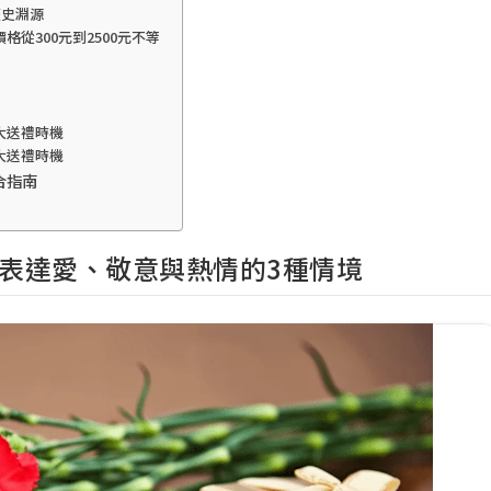
歷史淵源
從300元到2500元不等
大送禮時機
大送禮時機
合指南
表達愛、敬意與熱情的3種情境