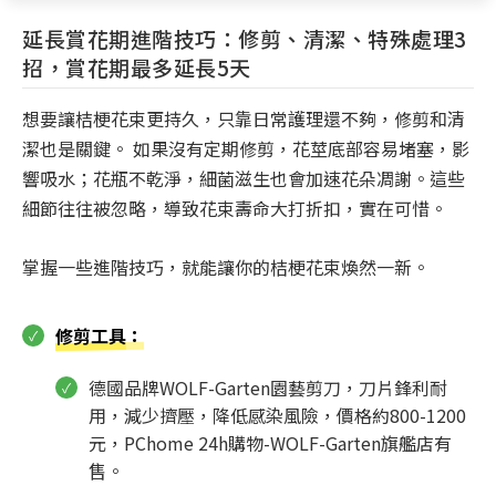
延長賞花期進階技巧：修剪、清潔、特殊處理3
招，賞花期最多延長5天
想要讓桔梗花束更持久，只靠日常護理還不夠，修剪和清
潔也是關鍵。 如果沒有定期修剪，花莖底部容易堵塞，影
響吸水；花瓶不乾淨，細菌滋生也會加速花朵凋謝。這些
細節往往被忽略，導致花束壽命大打折扣，實在可惜。
掌握一些進階技巧，就能讓你的桔梗花束煥然一新。
修剪工具
：
德國品牌WOLF-Garten園藝剪刀，刀片鋒利耐
用，減少擠壓，降低感染風險，價格約800-1200
元，PChome 24h購物-WOLF-Garten旗艦店有
售。