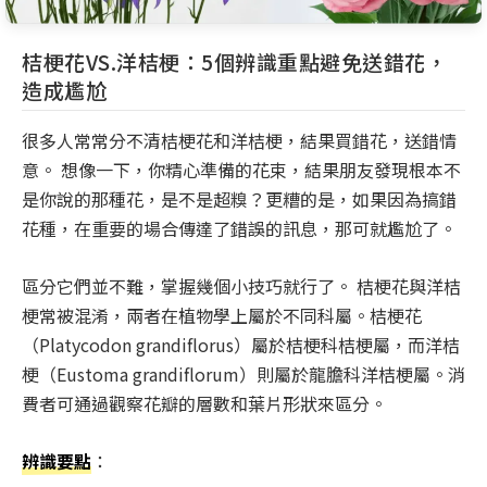
桔梗花VS.洋桔梗：5個辨識重點避免送錯花，
造成尷尬
很多人常常分不清桔梗花和洋桔梗，結果買錯花，送錯情
意。 想像一下，你精心準備的花束，結果朋友發現根本不
是你說的那種花，是不是超糗？更糟的是，如果因為搞錯
花種，在重要的場合傳達了錯誤的訊息，那可就尷尬了。
區分它們並不難，掌握幾個小技巧就行了。 桔梗花與洋桔
梗常被混淆，兩者在植物學上屬於不同科屬。桔梗花
（Platycodon grandiflorus）屬於桔梗科桔梗屬，而洋桔
梗（Eustoma grandiflorum）則屬於龍膽科洋桔梗屬。消
費者可通過觀察花瓣的層數和葉片形狀來區分。
辨識要點
：