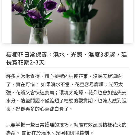
桔梗花日常保養：澆水、光照、濕度3步驟，延
長賞花期2-3天
許多人常常覺得，精心挑選的桔梗花束，沒幾天就凋謝
了，實在可惜。 如果澆水不當，花莖容易腐爛；光照太
強，花瓣又會快速萎蔫；環境太乾燥，花朵也會加速失去
水分。這些問題不僅縮短了桔梗的觀賞期，也讓人感到沮
喪，好像再多的心意都白費了。
只要掌握一些日常護理的技巧，就能有效延長桔梗花束的
壽命。 關鍵在於澆水、光照和環境控制。