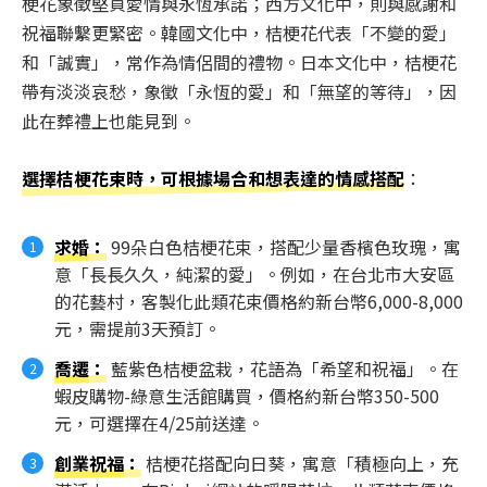
梗花象徵堅貞愛情與永恆承諾；西方文化中，則與感謝和
祝福聯繫更緊密。韓國文化中，桔梗花代表「不變的愛」
和「誠實」，常作為情侶間的禮物。日本文化中，桔梗花
帶有淡淡哀愁，象徵「永恆的愛」和「無望的等待」，因
此在葬禮上也能見到。
選擇桔梗花束時，可根據場合和想表達的情感搭配
：
求婚
：
99朵白色桔梗花束，搭配少量香檳色玫瑰，寓
意「長長久久，純潔的愛」。例如，在台北市大安區
的花藝村，客製化此類花束價格約新台幣6,000-8,000
元，需提前3天預訂。
喬遷
：
藍紫色桔梗盆栽，花語為「希望和祝福」。在
蝦皮購物-綠意生活館購買，價格約新台幣350-500
元，可選擇在4/25前送達。
創業祝福
：
桔梗花搭配向日葵，寓意「積極向上，充