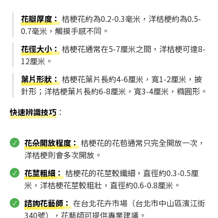
花瓣厚度
：
桔梗花約為0.2-0.3毫米，洋桔梗約為0.5-
0.7毫米，觸摸手感不同。
花徑大小
：
桔梗花通常在5-7厘米之間，洋桔梗可達8-
12厘米。
葉片形狀
：
桔梗花葉片長約4-6厘米，寬1-2厘米，披
針形；洋桔梗葉片長約6-8厘米，寬3-4厘米，橢圓形。
快速辨識技巧
：
花朵開放程度
：
桔梗花的花苞通常只完全開放一次，
洋桔梗則會多次開放。
花莖粗細
：
桔梗花的花莖較纖細，直徑約0.3-0.5厘
米，洋桔梗花莖較粗壯，直徑約0.6-0.8厘米。
諮詢花藝師
：
在台北花卉市場（台北市中山區濱江街
340號），花藝師可提供專業建議。