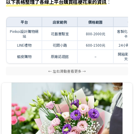
以下表格整理了各線上平台購買桔梗花束的資訊
：
平台
店家範例
價格範圍
特
Pinkoi設計購物網
客製化花
花藝實驗室
800-2000元
站
卡片
LINE禮物
花間小路
600-1500元
24小時
開箱影片
蝦皮購物
原廠認證館
–
天鑑