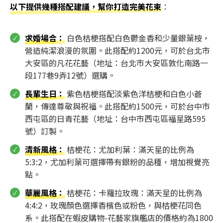
以下提供幾種搭配建議，幫你打造完美花束
：
求婚場合
：
白色桔梗搭配白色鬱金香和少量銀葉桉，
營造純潔浪漫的氛圍。此搭配約1200元，可於台北市
大安區的凡花花藝（地址：台北市大安區敦化南路一
段177巷9弄12號）選購。
長輩生日
：
紫色桔梗搭配淡紫色洋桔梗和白色小蒼
蘭，傳達尊敬與祝福。此搭配約1500元，可於台中市
西屯區的日青花藝（地址：台中市西屯區福星路595
號）訂製。
清新風格
：
桔梗花：尤加利葉：滿天星的比例為
5:3:2，尤加利葉可選擇帶有銀粉的品種，增加視覺亮
點。
華麗風格
：
桔梗花：卡羅拉玫瑰：滿天星的比例為
4:4:2，玫瑰顏色選擇香檳色或粉色，與桔梗花同色
系。此搭配在蝦皮購物-花藝家旗艦店的價格約為1800