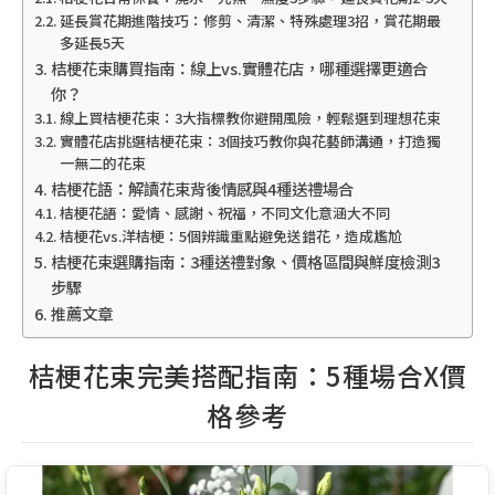
延長賞花期進階技巧：修剪、清潔、特殊處理3招，賞花期最
多延長5天
桔梗花束購買指南：線上vs.實體花店，哪種選擇更適合
你？
線上買桔梗花束：3大指標教你避開風險，輕鬆選到理想花束
實體花店挑選桔梗花束：3個技巧教你與花藝師溝通，打造獨
一無二的花束
桔梗花語：解讀花束背後情感與4種送禮場合
桔梗花語：愛情、感謝、祝福，不同文化意涵大不同
桔梗花vs.洋桔梗：5個辨識重點避免送錯花，造成尷尬
桔梗花束選購指南：3種送禮對象、價格區間與鮮度檢測3
步驟
推薦文章
桔梗花束完美搭配指南：5種場合X價
格參考