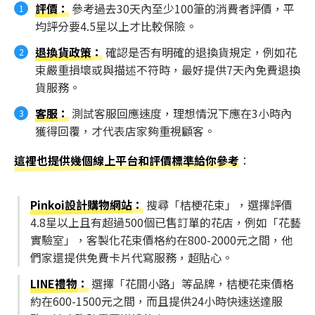
評價
：
參考過去30天內至少100筆的消費者評價，平
均評分要4.5星以上才比較保險。
退換貨政策
：
確認是否有明確的退換貨規定，例如花
束嚴重損壞或與描述不符時，最好提供7天內免費退換
貨服務。
客服
：
測試客服回應速度，理想情況下應在3小時內
獲得回覆，才代表店家夠重視顧客。
這裡也提供幾個線上平台和評價標準給你參考
：
Pinkoi設計購物網站
：
搜尋「桔梗花束」，選擇評價
4.8星以上且有超過500個已售訂單的花店，例如「花藝
實驗室」，客製化花束價格約在800-2000元之間，他
們家還提供免費卡片代寫服務，超貼心。
LINE禮物
：
選擇「花間小路」等品牌，桔梗花束價格
約在600-1500元之間，而且提供24小時快速送達服