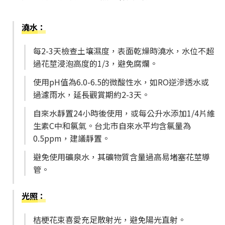
澆水
：
每2-3天檢查土壤濕度，表面乾燥時澆水，水位不超
過花莖浸泡高度的1/3，避免腐爛。
使用pH值為6.0-6.5的微酸性水，如RO逆滲透水或
過濾雨水，延長觀賞期約2-3天。
自來水靜置24小時後使用，或每公升水添加1/4片維
生素C中和氯氣。台北市自來水平均含氯量為
0.5ppm，建議靜置。
避免使用礦泉水，其礦物質含量過高易堵塞花莖導
管。
光照
：
桔梗花束喜愛充足散射光，避免陽光直射。