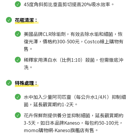
45度角斜剪比垂直剪切提高20%吸水效率。
花瓶清潔
：
美國品牌CLR除垢劑，有效去除水垢和細菌，恢
復光澤，價格約300-500元，Costco線上購物有
售。
稀釋家用漂白水（比例1:10）殺菌，但需徹底沖
洗。
特殊處理
：
水中加入少量阿司匹靈（每公升水1/4片）抑制細
菌，延長觀賞期約1-2天。
花卉保鮮劑提供養分並抑制細菌，延長觀賞期約
3-5天，如日本品牌Kaneso，每包約50-100元，
momo購物網-Kaneso旗艦店有售。