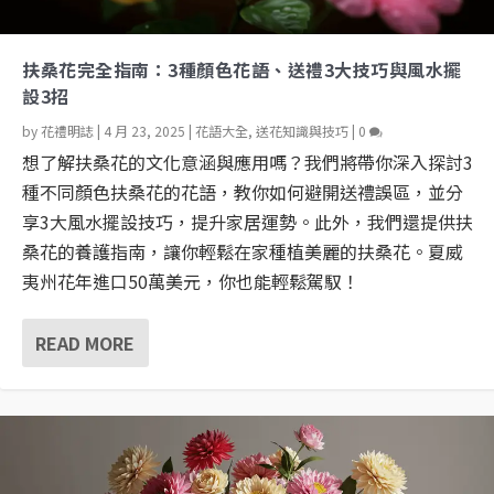
扶桑花完全指南：3種顏色花語、送禮3大技巧與風水擺
設3招
by
花禮明誌
|
4 月 23, 2025
|
花語大全
,
送花知識與技巧
|
0
想了解扶桑花的文化意涵與應用嗎？我們將帶你深入探討3
種不同顏色扶桑花的花語，教你如何避開送禮誤區，並分
享3大風水擺設技巧，提升家居運勢。此外，我們還提供扶
桑花的養護指南，讓你輕鬆在家種植美麗的扶桑花。夏威
夷州花年進口50萬美元，你也能輕鬆駕馭！
READ MORE