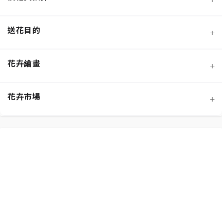
蘭花
永生花/不凋花
節慶送花
送花目的
+
混合花材
盆栽/盆花
弔唁追思
花語大全
花卉繪畫
+
向日葵
桌花
畢業典禮
DIY手作
設計風格
花卉市場
+
花籃
開幕喬遷
鮮花保養
色彩搭配
預算範圍
生日祝賀
送花禮儀/禁忌
客製化設計
平價花束
表達祝賀
居家裝飾
花卉繪畫
表達歉意
花卉市場