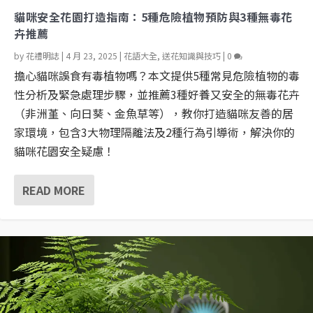
貓咪安全花園打造指南：5種危險植物預防與3種無毒花
卉推薦
by
花禮明誌
|
4 月 23, 2025
|
花語大全
,
送花知識與技巧
|
0
擔心貓咪誤食有毒植物嗎？本文提供5種常見危險植物的毒
性分析及緊急處理步驟，並推薦3種好養又安全的無毒花卉
（非洲堇、向日葵、金魚草等），教你打造貓咪友善的居
家環境，包含3大物理隔離法及2種行為引導術，解決你的
貓咪花園安全疑慮！
READ MORE