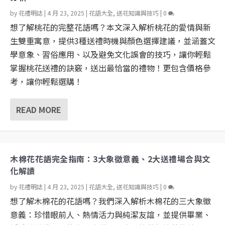
by
花禮明誌
|
4 月 23, 2025
|
花語大全
,
送花知識與技巧
|
0
想了解桃花的完整花語嗎？本文深入解析桃花的愛情與新
生雙重寓意，提供3種送禮時機與顏色選擇建議，並涵蓋文
學意象、習俗應用、以及避免文化誤會的技巧，讓你輕鬆
掌握桃花送禮的訣竅，送出最恰當的禮物！更包含價格參
考，讓你輕鬆選購！
READ MORE
木棉花花語完全指南：3大象徵意義、2大送禮場合與文
化解讀
by
花禮明誌
|
4 月 23, 2025
|
花語大全
,
送花知識與技巧
|
0
想了解木棉花的花語嗎？我們深入解析木棉花的三大象徵
意義：珍惜眼前人、熱情活力與純潔友誼，並提供畢業、