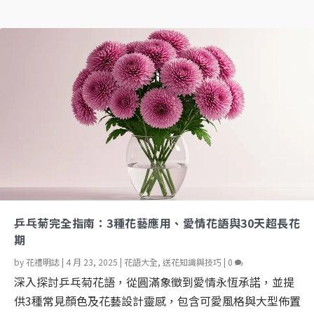
乒乓菊完全指南：3種花藝應用、愛情花語與30天超長花
期
by
花禮明誌
|
4 月 23, 2025
|
花語大全
,
送花知識與技巧
|
0
深入探討乒乓菊花語，從圓滿象徵到愛情永恆承諾，並提
供3種常見顏色及花藝設計靈感，包含可愛風格與大型佈置