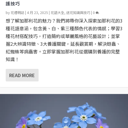
護技巧
by
花禮明誌
|
4 月 23, 2025
|
花語大全
,
送花知識與技巧
|
0
想了解加那利花的魅力？我們將帶你深入探索加那利花的3
種花語意涵，包含黃、白、紫三種顏色代表的情感；學習3
種花材搭配技巧，打造簡約或華麗風格的花藝設計；並掌
握2大辨識特徵、3大養護關鍵，延長觀賞期，解決蚜蟲、
紅蜘蛛等病蟲害。立即掌握加那利花從選購到養護的完整
知識！
READ MORE