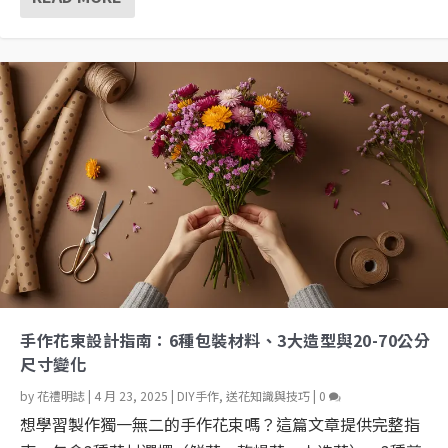
手作花束設計指南：6種包裝材料、3大造型與20-70公分
尺寸變化
by
花禮明誌
|
4 月 23, 2025
|
DIY手作
,
送花知識與技巧
|
0
想學習製作獨一無二的手作花束嗎？這篇文章提供完整指