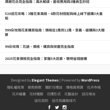
凋謝花朵完全指南：風水解讀、藝術應用與3種再生妙招
520送花攻略：3種花束風格、6款花材搭配與線上線下選購3大重
點
999朵玫瑰花束購買指南：價格從2萬到12萬，意義、選購與3大關
鍵
99朵玫瑰：花語、價格、購買與保養完全指南
2025花束價格完全指南：掌握5大因素，聰明省錢選購
Designed by
| Powered by
Elegant Themes
WordPress
隱私權政策
使用條款
關於花禮誌
價格與預算
花卉市場
花卉繪畫
花材種類
花禮形式
花藝設計
送花場合
送花目的
送花知識與技巧