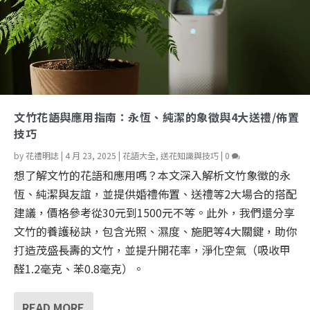
文竹花語與應用指南：永恆、純潔的象徵與4大送禮/佈置
技巧
by
花禮明誌
|
4 月 23, 2025
|
花語大全
,
送花知識與技巧
|
0
想了解文竹的花語和應用嗎？本文深入解析文竹象徵的永
恆、純潔與友誼，並提供婚禮佈置、送禮等2大場合的搭配
建議，價格參考從30元到1500元不等。此外，我們還分享
文竹的養護秘訣，包含光照、濕度、施肥等4大關鍵，助你
打造茂盛長壽的文竹，並提升開花率，淨化空氣（吸收甲
醛1.2毫克、苯0.8毫克）。
READ MORE