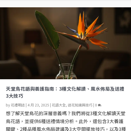
天堂鳥花語與養護指南：3種文化解讀、風水佈局及送禮
3大技巧
by
花禮明誌
|
4 月 23, 2025
|
花語大全
,
送花知識與技巧
|
0
想了解天堂鳥花的深層意義嗎？我們將從3種文化解讀天堂
鳥花語，並提供6種送禮情境分析。此外，還包含3大養護
關鍵、2種品種風水佈局建議及3大空間擺放技巧，以及3種