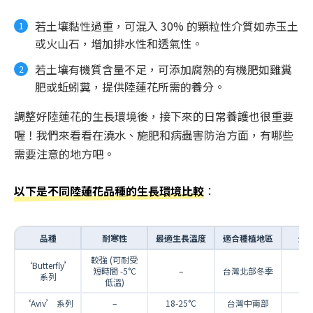
若土壤黏性過重，可混入 30% 的顆粒性介質如赤玉土
或火山石，增加排水性和透氣性。
若土壤有機質含量不足，可添加腐熟的有機肥如雞糞
肥或蚯蚓糞，提供陸蓮花所需的養分。
調整好陸蓮花的生長環境後，接下來的日常養護也很重要
喔！我們來看看在澆水、施肥和病蟲害防治方面，有哪些
需要注意的地方吧。
以下是不同陸蓮花品種的生長環境比較
：
品種
耐寒性
最適生長溫度
適合種植地區
光
較強 (可耐受
‘Butterfly’
短時間 -5°C
–
台灣北部冬季
系列
低溫)
‘Aviv’ 系列
–
18-25°C
台灣中南部