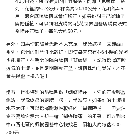
花形自然，帶有浪漫的田園風格，例如「克萊爾」系
列，花徑約5-7公分，株高約20-30公分，花期為4-6
月，適合庭院種植或當作切花。如果你想自己從種子
開始種植，可以到蝦皮購物-花花世界園藝店購買法式
系陸蓮花種子，每包大約50元。
另外，如果你的陽台光照不太充足，建議選擇「艾麗絲」
系列，它們的耐陰性比較好，即使每天只有4-6小時的光照
也能開花。在朝北的陽台種植「艾麗絲」，記得選擇疏鬆
透氣的土壤，並且定期轉動花盆，讓植株均勻受光，才不
會長得歪七扭八喔！
還有一個很特別的品種叫做「蝴蝶陸蓮」，它的花瓣輕盈
飄逸，就像蝴蝶的翅膀一樣，非常漂亮。如果你的土壤排
水不太好，可以選擇耐濕性較好的「蝴蝶陸蓮」，但要注
意不要讓它積水。想一睹「蝴蝶陸蓮」的風采，可以到台
中市西屯區的楓樹園藝中心找找看，價格大約每盆350-
500元。