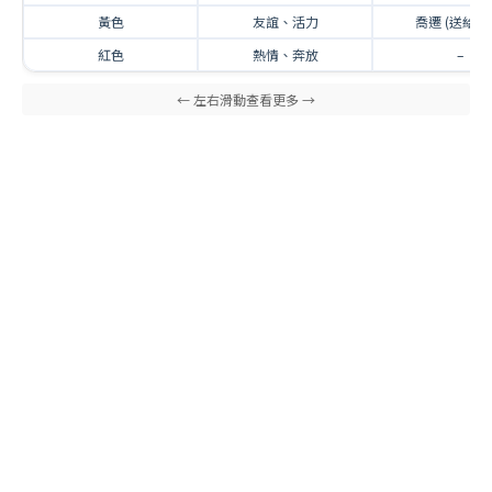
黃色
友誼、活力
喬遷 (送給朋
紅色
熱情、奔放
–