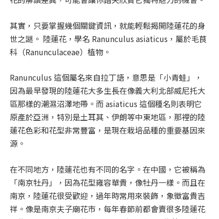
其實，只要掌握幾個關鍵資訊，就能輕鬆揭開陸蓮花的身
世之謎。 陸蓮花，學名
Ranunculus asiaticus
，屬於毛茛
科（Ranunculaceae）植物。
Ranunculus
這個屬名來自拉丁語，意思是「小青蛙」，
因為最早發現的陸蓮花大多生長在像義大利北部威尼托大
區那樣的潮濕沼澤地帶。而
asiaticus
這個種名則表明它
原產於亞洲，特別是土耳其、伊朗等中東地區，那裡的陸
蓮花色彩和花型非常豐富，是現在栽培品種的重要基因來
源。
在不同地方，陸蓮花也有不同的名字。在中國，它被稱為
「南京牡丹」，因為花型雍容華貴，像牡丹一樣。而且在
南京，陸蓮花很受歡迎，過年時常用來裝飾，象徵富貴吉
祥。像是南京夫子廟花市，每年春節前都會賣很多陸蓮花