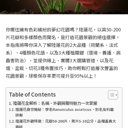
你嚮往擁有色彩繽紛的夢幻花園嗎？陸蓮花，以其50-200
片花瓣和多樣顏色而聞名，是打造花園景觀的絕佳選擇。
本指南將帶你深入了解陸蓮花的2大品種（荷蘭系、法式
系）、4種顏色花語，以及3大種植關鍵（環境、養護、病
蟲害防治），並提供線上、實體3大選購管道，以及花
壇、盆栽、切花3種佈置技巧，助你輕鬆打造層次豐富的
花園景觀，球根保存率更可提升至95%以上！
Table of Contents
陸蓮花全解析：名稱、外觀與獨特魅力一次掌握
陸蓮花身世揭秘：學名Ranunculus asiaticus，別名及科屬
詳解
陸蓮花外觀特徵：花瓣50-200片，葉片5-10公分，品種差異大
揭秘