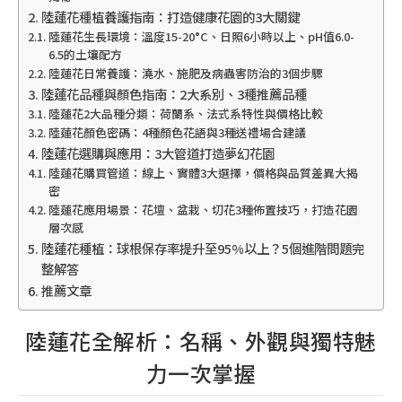
陸蓮花種植養護指南：打造健康花園的3大關鍵
陸蓮花生長環境：溫度15-20°C、日照6小時以上、pH值6.0-
6.5的土壤配方
陸蓮花日常養護：澆水、施肥及病蟲害防治的3個步驟
陸蓮花品種與顏色指南：2大系別、3種推薦品種
陸蓮花2大品種分類：荷蘭系、法式系特性與價格比較
陸蓮花顏色密碼：4種顏色花語與3種送禮場合建議
陸蓮花選購與應用：3大管道打造夢幻花園
陸蓮花購買管道：線上、實體3大選擇，價格與品質差異大揭
密
陸蓮花應用場景：花壇、盆栽、切花3種佈置技巧，打造花園
層次感
陸蓮花種植：球根保存率提升至95%以上？5個進階問題完
整解答
推薦文章
陸蓮花全解析：名稱、外觀與獨特魅
力一次掌握