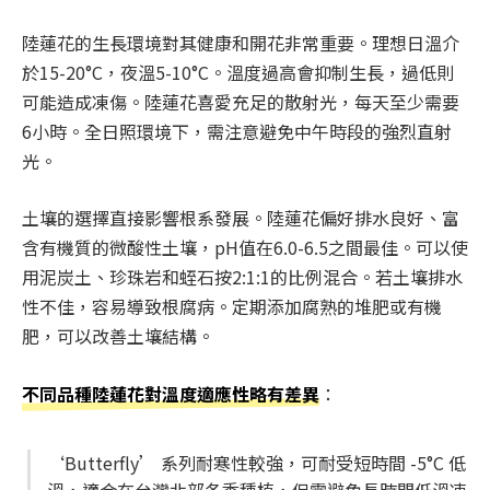
陸蓮花的生長環境對其健康和開花非常重要。理想日溫介
於15-20°C，夜溫5-10°C。溫度過高會抑制生長，過低則
可能造成凍傷。陸蓮花喜愛充足的散射光，每天至少需要
6小時。全日照環境下，需注意避免中午時段的強烈直射
光。
土壤的選擇直接影響根系發展。陸蓮花偏好排水良好、富
含有機質的微酸性土壤，pH值在6.0-6.5之間最佳。可以使
用泥炭土、珍珠岩和蛭石按2:1:1的比例混合。若土壤排水
性不佳，容易導致根腐病。定期添加腐熟的堆肥或有機
肥，可以改善土壤結構。
不同品種陸蓮花對溫度適應性略有差異
：
‘Butterfly’ 系列耐寒性較強，可耐受短時間 -5°C 低
溫，適合在台灣北部冬季種植，但需避免長時間低溫凍