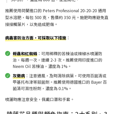
推薦使用荷蘭進口的 Peters Professional 20-20-20 通用
型水溶肥，每包 500 克，售價約 350 元。施肥時應避免直
接接觸葉片，以免造成肥傷。
病蟲害防治方面，可採取以下措施
：
蚜蟲和紅蜘蛛
：可用稀釋的苦楝油或辣椒水噴灑防
治，每週一次，連續 2-3 次。推薦使用印度進口的
Neem Oil 苦楝油，濃度為 1%。
灰黴病
：注意通風，及時清除病葉，可使用百菌清或
甲基托布津等殺菌劑。推薦使用德國進口的 Bayer 百
菌清可濕性粉劑，濃度為 0.1%。
噴灑時應注意安全，佩戴口罩和手套。
陸蓮花品種與顏色指南：2大系別、3