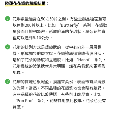
陸蓮花花瓣的精細結構
：
花瓣數量通常在50-150片之間，有些重瓣品種甚至可
以達到200片以上，比如 ‘Butterfly’ 系列，花瓣數
量多而且排列緊密，形成飽滿的花球狀，單朵花的直
徑可以達到8-10公分。
花瓣的排列方式是螺旋狀的，從中心向外一層層疊
疊，形成獨特的層次感。花瓣邊緣還會略帶波浪狀，
增加了花朵的動感和立體感，比如 ‘Hanoi’ 系列，
花瓣邊緣的波浪狀就非常明顯，讓花朵看起來更輕盈
飄逸。
花瓣的質地也很輕盈，摸起來柔滑，表面帶有絲綢般
的光澤。當然，不同品種的花瓣質地也會略有差異，
有些品種的花瓣比較薄透，有些則比較厚實，比如
‘Pon Pon’ 系列，花瓣質地就比較厚，花朵也更有
質感。