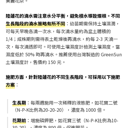
美麗花朵。
陸蓮花的澆水需注意水分平衡，避免積水導致爛根。不同
生長階段的澆水策略有所不同
：幼苗期需保持土壤濕潤，
可每天早晚各澆一次水，每次澆水量約為盆土體積的
1/4；成株期則需待表土乾燥後再澆水，約每 2-3 天澆一
次，每次澆透即可。可使用土壤濕度計檢測土壤濕度，當
濕度低於 50% 時再澆水。推薦使用台灣製造的 GreenSun
土壤濕度計，售價約 150 元。
施肥方面，針對陸蓮花的不同生長階段，可採用以下施肥
方案
：
生長期
：每兩週施用一次稀釋的液態肥，如花寶二號
（N-P-K比例為20-20-20），濃度為 1000 倍。
花期前
：增施磷鉀肥，如花寶三號（N-P-K比例為10-
30-20），濃度為 800 倍，促進開花。