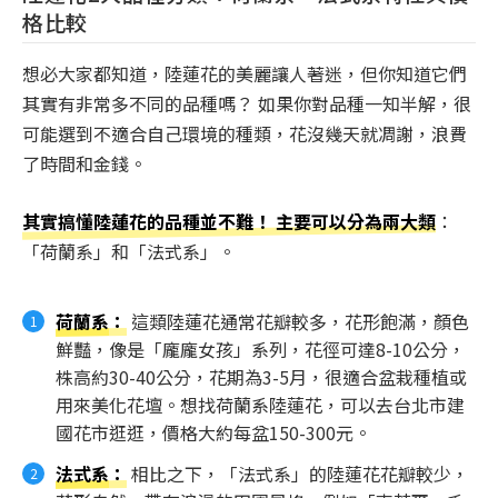
格比較
想必大家都知道，陸蓮花的美麗讓人著迷，但你知道它們
其實有非常多不同的品種嗎？ 如果你對品種一知半解，很
可能選到不適合自己環境的種類，花沒幾天就凋謝，浪費
了時間和金錢。
其實搞懂陸蓮花的品種並不難！ 主要可以分為兩大類
：
「荷蘭系」和「法式系」。
荷蘭系
：
這類陸蓮花通常花瓣較多，花形飽滿，顏色
鮮豔，像是「龐龐女孩」系列，花徑可達8-10公分，
株高約30-40公分，花期為3-5月，很適合盆栽種植或
用來美化花壇。想找荷蘭系陸蓮花，可以去台北市建
國花市逛逛，價格大約每盆150-300元。
法式系
：
相比之下，「法式系」的陸蓮花花瓣較少，