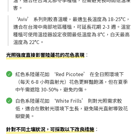
害。
‘Aviv’ 系列則較喜溫暖，最適生長溫度為 18-25°C，
適合在台灣中南部地區種植，可延長花期 2-3 週。溫室
種植可使用溫控器設定夜間最低溫度為 8°C，白天最高
溫度為 22°C。
光照強度直接影響陸蓮花的花色表現
：
紅色系陸蓮花如 ‘Red Picotee’ 在全日照環境下
（每天 6-8 小時直射光）花色更鮮豔飽滿，但在夏季
中午需遮陰 30-50%，避免灼傷。
白色系陸蓮花如 ‘White Frills’ 則對光照需求較
低，適合在散射光環境下生長，避免陽光直射導致花
瓣變黃。
針對不同土壤狀況，可採取以下改良措施
：