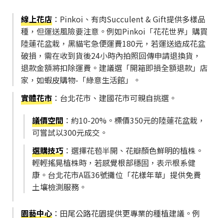
線上花店
：Pinkoi、有肉Succulent & Gift提供多樣品
種，但運送風險要注意。例如Pinkoi「花花世界」購買
陸蓮花盆栽，黑貓宅急便運費180元，若運送造成花盆
破損，需在收到貨後24小時內拍照回傳申請退換貨，
退款金額將扣除運費。建議選「開箱即損全額退款」店
家，如蝦皮購物-「綠意生活館」。
實體花市
：台北花市、建國花市可親自挑選。
議價空間
：約10-20%。標價350元的陸蓮花盆栽，
可嘗試以300元成交。
選購技巧
：選擇花苞半開、花瓣顏色鮮明的植株。
輕輕搖晃植株時，若感覺根部穩固，表示根系健
康。台北花市A區36號攤位「花樣年華」提供免費
土壤檢測服務。
園藝中心
：田尾公路花園提供更專業的種植建議。例