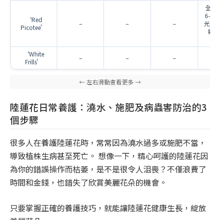
全日照
6-8
‘Red
–
–
–
光，
Picotee’
需遮陰
5
‘White
–
–
–
散
Frills’
陸蓮花日常養護：澆水、施肥及病蟲害防治的3
個步驟
很多人在養護陸蓮花時，常常因為澆水過多或施肥不當，
導致植株生病甚至死亡。 想像一下，精心呵護的陸蓮花因
為你的錯誤操作而枯萎，是不是很令人沮喪？不僅浪費了
時間和金錢，也錯失了欣賞美麗花朵的機會。
只要掌握正確的養護技巧，就能讓陸蓮花健康生長，綻放