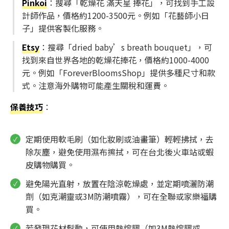
Pinkoi
：搜尋「乾燥花 滿天星 捧花」，可找到手工設
計師作品，價格約1200-3500元。例如「花藝師小日
子」提供客製化服務。
Etsy
：搜尋「dried baby’s breath bouquet」，可
找到來自世界各地的乾燥花捧花，價格約1000-4000
元。例如「ForeverBloomsShop」提供多種尺寸和款
式。注意海外購物可能產生關稅和運費。
保養技巧
：
定期使用軟毛刷（如化妝刷或油畫筆）輕輕拂拭，去
除灰塵，避免使用濕布擦拭，可在台北後火車站或蝦
皮購物購買。
避免陽光直射，放置在陰涼乾燥處，並定期噴灑防潮
劑（如克潮靈或3M防潮噴霧），可在全聯或家樂福購
買。
若發現花材鬆動，可使用熱熔膠（如3M熱熔膠或