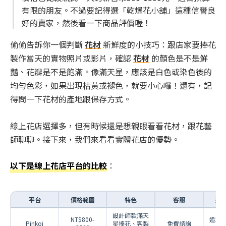
有限的朋友。不過要記得選「乾燥花小舖」這種信譽良
好的賣家，然後看一下商品評價喔！
偷偷告訴你一個判斷
花材
新鮮度的小技巧：跟店家要捧花
製作當天的實物照片或影片，確認
花材
的顏色是不是鮮
豔、花瓣是不是飽滿。像滿天星，應該是白色或染色後的
均勻色彩，如果出現枯黃或褪色，就要小心囉！還有，記
得問一下花材的產地跟保存方式。
線上花店選擇多，但有時候還是想親眼看看花材，跟花藝
師聊聊。接下來，我們來看看實體花店的優勢。
以下是線上花店平台的比較
：
平台
價格範圍
特色
客服
適
設計師款滿天
NT$800-
追求
Pinkoi
星捧花、客製
免費諮詢