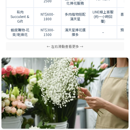
2500
的
化捧花服務
有肉
LINE線上客服
NT$600-
多肉植物搭配
喜歡
Succulent &
(約一小時回
1800
滿天星
的
Gift
覆)
蝦皮購物-花
NT$300-
滿天星捧花選
預算
–
束/乾燥花
1500
擇多