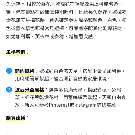
久保存。 相較於鮮花，乾燥花在視覺效果上可能略遜一
籌，但其優點在於無需特別照料，且能長久保存。選擇乾
燥花滿天星捧花時，首先確定個人風格和顏色，白色、粉
色或薰衣草色都是常見選擇。可考慮搭配其他乾燥花材，
如尤加利葉、薰衣草或麥穗，增加層次感。
風格案例
：
簡約風格
：選擇純白色滿天星，搭配少量尤加利葉，
用麻繩簡單紮起，適合清新自然的家居環境。
波西米亞風格
：選擇多色滿天星，搭配麥穗、兔尾
草、棉花等乾燥花材，用蕾絲緞帶紮起，更顯自由奔
放。新人可參考Pinterest或Instagram尋找靈感。
購買建議
：