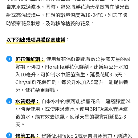
自來水或過濾水。同時，避免將鮮花滿天星放置在陽光直
射或高溫環境中，理想的環境溫度為18-24°C。別忘了隨
時觀察花朵狀態，及時移除枯萎的花朵。
以下列出幾項具體保養建議
：
鮮花保鮮劑
：
使用鮮花保鮮劑能有效延長滿天星的觀
賞期。例如，Floralife鮮花保鮮劑，建議每公升水加
入10毫升，可抑制水中細菌滋生，延長花期3-5天。
Chrysal鮮花保鮮劑，每公升水加入5毫升，能提供養
分，使花朵更鮮豔。
水質選擇
：
自來水中的氯可能損害花朵，建議靜置24
小時後使用，或使用過濾水。使用BRITA濾水壺過濾
後的水，能有效去除氯，使滿天星的觀賞期延長2-3
天。
修剪工具
：
建議使用Felco 2號專業園藝剪刀，能避免