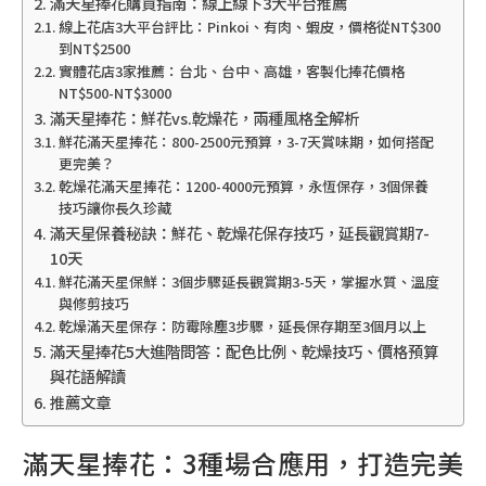
滿天星捧花購買指南：線上線下3大平台推薦
線上花店3大平台評比：Pinkoi、有肉、蝦皮，價格從NT$300
到NT$2500
實體花店3家推薦：台北、台中、高雄，客製化捧花價格
NT$500-NT$3000
滿天星捧花：鮮花vs.乾燥花，兩種風格全解析
鮮花滿天星捧花：800-2500元預算，3-7天賞味期，如何搭配
更完美？
乾燥花滿天星捧花：1200-4000元預算，永恆保存，3個保養
技巧讓你長久珍藏
滿天星保養秘訣：鮮花、乾燥花保存技巧，延長觀賞期7-
10天
鮮花滿天星保鮮：3個步驟延長觀賞期3-5天，掌握水質、溫度
與修剪技巧
乾燥滿天星保存：防霉除塵3步驟，延長保存期至3個月以上
滿天星捧花5大進階問答：配色比例、乾燥技巧、價格預算
與花語解讀
推薦文章
滿天星捧花：3種場合應用，打造完美