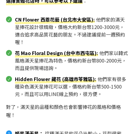
選擇實體花店時，可以參考以下建議
：
CN Flower 西恩花藝 (台北市大安區):
他們家的滿天
星捧花設計很精緻，價格大約新台幣1200-3000元，
適合追求高品質花藝的朋友。不過建議提前一週預約
喔！
花 Mao Floral Design (台中市西屯區):
他們家以韓式
風格滿天星捧花為特色，價格約新台幣800-2000元，
而且提供現場諮詢。
Hidden Flower 藏花 (高雄市苓雅區):
他們家有很多
種染色滿天星捧花可以選，價格約新台幣500-1500
元，而且可以用LINE線上預約，很方便。
對了，滿天星的品種和顏色也會影響捧花的風格和價格
喔！
姬星滿天星
：
這種滿天星的花朵比較小，花型很密