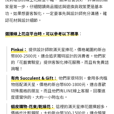
家是第一步，仔細閱讀商品描述與退換貨政策更是基本
功。如果想要客製化，一定要事先與設計師充分溝通，確
認花材與設計細節。
選擇線上花店平台時，可以參考以下標準
：
Pinkoi
：
提供設計師款滿天星捧花，價格範圍約新台
幣800-2500元，適合追求獨特設計的消費者。他們家
的「花藝實驗室」提供客製化捧花服務，而且有免費諮
詢喔！
有肉 Succulent & Gift
：
他們家很特別，會用多肉植
物搭配滿天星，價格約新台幣600-1800元，適合喜歡
特殊風格的朋友。而且他們有LINE線上客服，回覆速
度還蠻快的，大約一小時左右。
蝦皮購物-花束/乾燥花
：
這裡的滿天星捧花選擇超多，
價格也比較親民，大約新台幣300-1500元，適合預算