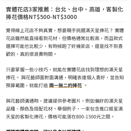
實體花店3家推薦：台北、台中、高雄，客製化
捧花價格NT$500-NT$3000
覺得線上花店不夠真實，想要親手挑選滿天星捧花？ 實體
花店雖然能直接看到花材，但價格通常比較高，而且款式
選擇可能也比較少，有時候跑了好幾家店，還是找不到喜
歡的，真的很浪費時間。
只要掌握一些小技巧，就能在實體花店找到理想的滿天星
捧花。 與花藝師面對面溝通，明確表達個人喜好，並告知
預算範圍，就能打造
獨一無二的捧花
。
與花藝師溝通時，建議提供參考圖片，例如偏好的滿天星
品種、顏色及搭配花材。舉個例子，一束包含進口姬星滿
天星的客製化捧花，價格可能落在800-1500元之間。