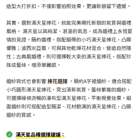
造型大打折扣，不僅影響拍照效果，更讓新娘留下遺憾。
其實，選對滿天星捧花，就能完美襯托新娘的氣質與婚禮
風格。 滿天星以其純潔、浪漫的氣息，成為婚禮上永恆愛
情的見證。簡約婚禮，搭配緞帶的小巧滿天星捧花，凸顯
優雅；波西米亞風，可與其他乾燥花材混合，營造自然隨
性；古典風婚禮，則可選擇較大束的滿天星捧花，搭配珍
珠或蕾絲，增添華麗感。
婚紗款式也會影響
捧花選擇
。簡約A字裙婚紗，適合搭配
小巧圓形滿天星捧花，突出清新氣質。蕾絲繁複的婚紗，
可選擇線條流暢的瀑布型滿天星捧花，平衡視覺效果。緞
面婚紗則可搭配造型簡潔、花材飽滿的滿天星捧花，凸顯
婚紗的質感。
滿天星品種選擇建議
：