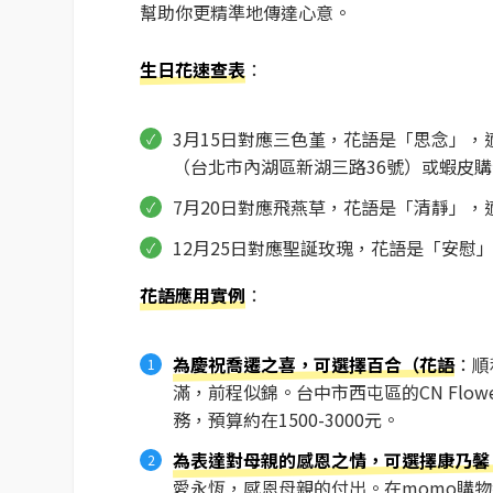
幫助你更精準地傳達心意。
生日花速查表
：
3月15日對應三色堇，花語是「思念」
（台北市內湖區新湖三路36號）或蝦皮購
7月20日對應飛燕草，花語是「清靜」
12月25日對應聖誕玫瑰，花語是「安
花語應用實例
：
為慶祝喬遷之喜，可選擇百合（花語
：順
滿，前程似錦。台中市西屯區的CN Flo
務，預算約在1500-3000元。
為表達對母親的感恩之情，可選擇康乃馨
愛永恆，感恩母親的付出。在momo購物