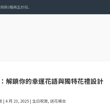
與3種再生妙招...
南：解鎖你的幸運花語與獨特花禮設計
誌
|
4 月 23, 2025
|
生日祝賀
,
送花場合