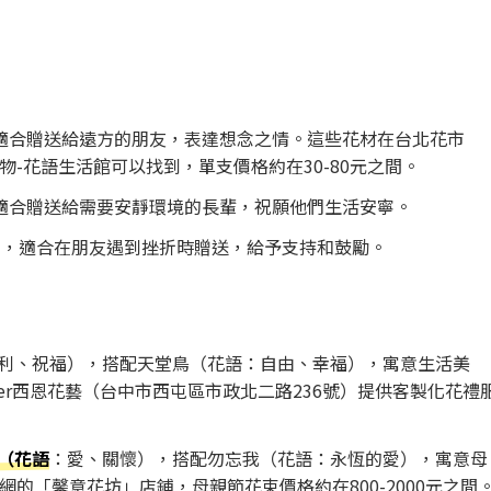
，適合贈送給遠方的朋友，表達想念之情。這些花材在台北花市
物-花語生活館可以找到，單支價格約在30-80元之間。
，適合贈送給需要安靜環境的長輩，祝願他們生活安寧。
慰」，適合在朋友遇到挫折時贈送，給予支持和鼓勵。
利、祝福），搭配天堂鳥（花語：自由、幸福），寓意生活美
wer西恩花藝（台中市西屯區市政北二路236號）提供客製化花禮
（花語
：愛、關懷），搭配勿忘我（花語：永恆的愛），寓意母
網的「馨意花坊」店鋪，母親節花束價格約在800-2000元之間