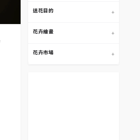
送花目的
+
混合花材
盆栽/盆花
弔唁追思
花語大全
花卉繪畫
+
向日葵
桌花
畢業典禮
DIY手作
設計風格
學
花卉市場
+
花籃
開幕喬遷
鮮花保養
色彩搭配
預算範圍
生日祝賀
送花禮儀/禁忌
客製化設計
平價花束
表達祝賀
居家裝飾
花卉繪畫
表達歉意
花卉市場