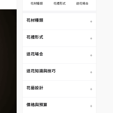
花材種類
花禮形式
送花場合
花材種類
+
花禮形式
+
送花場合
+
送花知識與技巧
+
季節性花材
花藝設計
+
玫瑰
鮮花花束
價格與預算
+
蘭花
永生花/不凋花
節慶送花