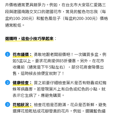
卉價格通常更具競爭力。例如，在台北市大安區仁愛路三
段與建國南路交叉口的建國花市，常見的藍色勿忘我（每
盆約100-200元）和藍色風信子（每盆約200-300元）價格
通常較低。
選購時，這些小技巧學起來
：
花市議價
：
勇敢地跟老闆殺價吧！一次購買多盆，例
如5盆以上，要求花商提供85折優惠。另外，在花市
收攤前（通常是下午5點左右），部分花商會降價出
售，這時候去撿便宜就對了！
健康檢查
：
買之前要仔細檢查葉片是否有蚜蟲或紅蜘
蛛等病蟲害。若發現葉片上有白色或紅色的小點，就
表示它生病了，應避免購買。
花苞狀況
：
檢查花苞是否飽滿，花朵是否新鮮，避免
選擇花苞乾枯或花瓣發黃的花卉。例如，選購藍色繡