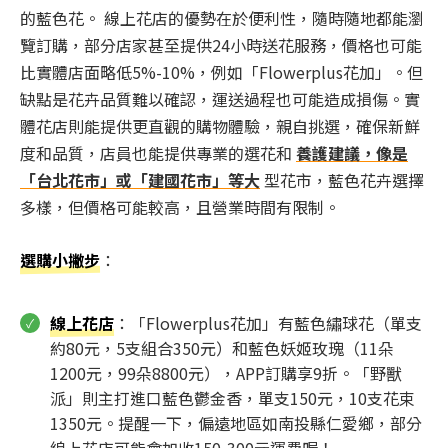
的藍色花。 線上花店的優勢在於便利性，隨時隨地都能瀏
覽訂購，部分店家甚至提供24小時送花服務，價格也可能
比實體店面略低5%-10%，例如「Flowerplus花加」。但
缺點是花卉品質難以確認，運送過程也可能造成損傷。實
體花店則能提供更直觀的購物體驗，親自挑選，確保新鮮
度和品質，店員也能提供專業的選花和
養護建議，像是
「台北花市」或「建國花市」等大
型花市，藍色花卉選擇
多樣，但價格可能較高，且營業時間有限制。
選購小撇步
：
線上花店
：「Flowerplus花加」有藍色繡球花（單支
約80元，5支組合350元）和藍色妖姬玫瑰（11朵
1200元，99朵8800元），APP訂購享9折。「野獸
派」則主打進口藍色鬱金香，單支150元，10支花束
1350元。提醒一下，偏遠地區如南投縣仁愛鄉，部分
線上花店可能會加收150-300元運費喔！