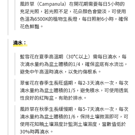
風鈴草（Campanula）在開花期需要每日5小時的
充足光照，若光照不足，花朵顏色會變淡，可使用
色溫為6500K的植物生長燈，每日照射6小時，確保
花色鮮豔。
澆水
：
藍雪花在夏季高溫期（30°C以上）需每日澆水，每
次澆水量約為盆土體積的1/4，確保盆底有水流出，
避免中午高溫時澆水，以免灼傷根系。
翠雀花在春季生長旺盛期，每2-3天澆水一次，每次
澆水量約為盆土體積的1/5，避免積水，可使用透氣
性良好的紅陶盆，有助於排水。
風鈴草在秋季生長緩慢期，每5-7天澆水一次，每次
澆水量約為盆土體積的1/6，保持土壤微濕即可，可
使用花知曉土壤濕度計監測土壤濕度，當數值低於
30%時再澆水。