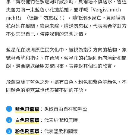
事。傳說他們在多瑙河畔散步時，貝爾塔不慎落水，魯道
夫奮力將一束藍色小花拋給她，並呼喊「Vergiss mich
nicht!」（德語：勿忘我！），隨後溺水身亡。貝爾塔將
花朵別在髮間，終身未嫁。贈送勿忘我，代表著希望對方
不要忘記自己，傳達深刻的思念之情。
藍星花在澳洲原住民文化中，被視為指引方向的植物，象
徵著希望和指引。在台灣，藍星花的花語則偏向清新和開
朗，適合贈送給朋友或同事，表達對其個性的欣賞。
飛燕草除了藍色之外，還有白色、粉色和紫色等顏色，不
同顏色的飛燕草也代表著不同的花語。
藍色飛燕草
：象徵自由自在和輕盈
白色飛燕草
：代表純潔和無暇
粉色飛燕草
：代表溫柔和關懷