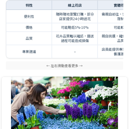
特性
線上花店
實體花店
隨時隨地瀏覽訂購，部分
需親自前往，營
便利性
店家提供24小時送花
限制
價格
可能略低5%-10%
可能較高
花卉品質難以確認，運送
親自挑選，確保
品質
過程可能造成損傷
品質
店員能提供專業
專業建議
–
養護建議