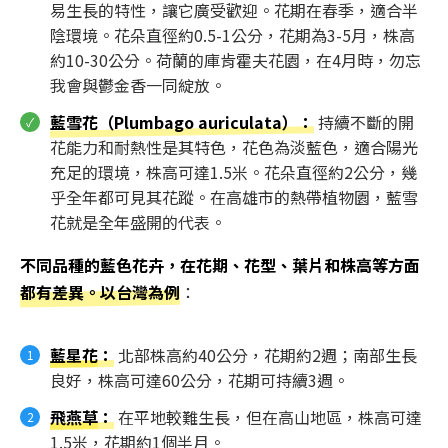
易生長的特性，讓它廣受歡迎。花期在春季，適合半
陰環境。花朵直徑約0.5-1公分，花期為3-5月，株高
約10-30公分。荷蘭的庫肯霍夫花園，在4月時，勿忘
我會與鬱金香一同綻放。
藍雪花（Plumbago auriculata）：
持續不斷的開
花能力和耐熱性是其特色，花色為淡藍色，適合陽光
充足的環境，株高可達1.5米。花朵直徑約2公分，幾
乎全年都可見其花蹤。在高雄市的熱帶植物園，藍雪
花就是全年盛開的代表。
不同品種的藍色花卉，在花期、花型、葉片和株高等方面
都有差異。以台灣為例
：
藍星花
：
北部株高約40公分，花期約2週；南部生長
良好，株高可達60公分，花期可持續3週。
飛燕草
：
在平地較難生長，但在高山地區，株高可達
1.5米，花期約1個半月。