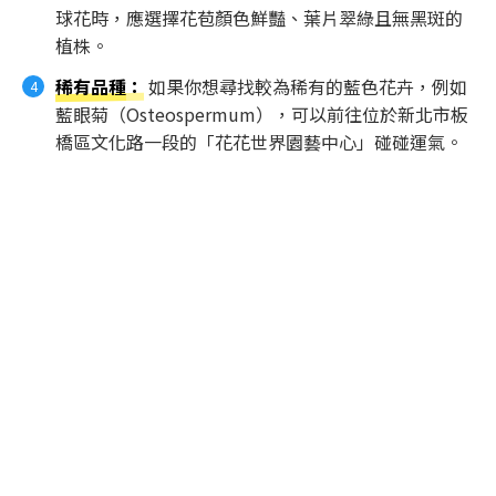
球花時，應選擇花苞顏色鮮豔、葉片翠綠且無黑斑的
植株。
稀有品種
：
如果你想尋找較為稀有的藍色花卉，例如
藍眼菊（
Osteospermum
），可以前往位於新北市板
橋區文化路一段的「花花世界園藝中心」碰碰運氣。