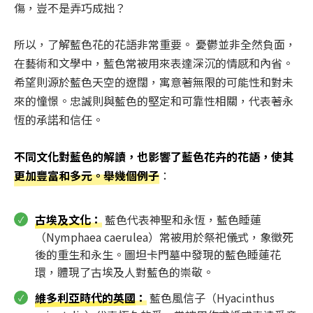
傷，豈不是弄巧成拙？
所以，了解藍色花的花語非常重要。 憂鬱並非全然負面，
在藝術和文學中，藍色常被用來表達深沉的情感和內省。
希望則源於藍色天空的遼闊，寓意著無限的可能性和對未
來的憧憬。忠誠則與藍色的堅定和可靠性相關，代表著永
恆的承諾和信任。
不同文化對藍色的解讀，也影響了藍色花卉的花語，使其
更加豐富和多元。舉幾個例子
：
古埃及文化
：
藍色代表神聖和永恆，藍色睡蓮
（Nymphaea caerulea）常被用於祭祀儀式，象徵死
後的重生和永生。圖坦卡門墓中發現的藍色睡蓮花
環，體現了古埃及人對藍色的崇敬。
維多利亞時代的英國
：
藍色風信子（Hyacinthus