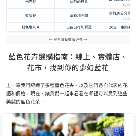
勿忘我
深刻的思念
250元
高約20公分盆栽約
藍星花
清新和開朗
350元
藍色飛燕草
自由自在和輕盈
20支一束約400-
藍色花卉選購指南：線上、實體店、
花市，找到你的夢幻藍花
上一章我們認識了多種藍色花卉，以及它們各自代表的花
語和價格，現在，讓我們一起來看看在哪裡可以買到這些
美麗的藍色花朵。