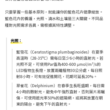
只要掌握一些基本原則，就能讓你的藍色花卉健康綻放。
藍色花卉的養護，光照、澆水和土壤是三大關鍵。不同品
種對光照需求各異，需根據其特性調整。
光照
：
藍雪花（Ceratostigma plumbaginoides）在夏季
高溫時（28-35°C）需每日至少6小時的直射光。若
光照不足，可使用Par值為400-600 μmol/m²/s的
LED植物生長燈，放置距離植物30公分處，每日照
射8小時，可有效促進開花，花期可延長20%。
翠雀花（Delphinium）在春季生長旺盛期，每日需
4小時的散射光，避免中午強烈直射，否則葉片易曬
傷，可使用遮光率50%的遮陽網，或將其放置在朝
東的陽台，避免下午的直射光。