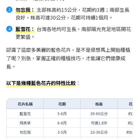
勿忘我
：
北部株高約15公分，花期約3週；南部生長
良好，株高可達30公分，花期可持續1個月。
藍雪花
：
台灣各地均可生長，南部陽光充足地區開花
更繁盛。
認識了這麼多美麗的藍色花卉，是不是很想馬上開始種植
了呢？別急，掌握正確的種植技巧，才能讓它們健康成
長。
以下是幾種藍色花卉的特性比較
：
花卉名稱
花期
株高
花朵
藍星花
5-6月
30-60公分
約1.5
飛燕草
6-8月
可達1.8米
約2-5
勿忘我
3-5月
10-30公分
約0.5-