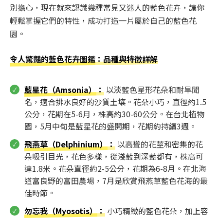
別擔心，現在就來認識幾種常見又迷人的藍色花卉，讓你
輕鬆掌握它們的特性，成功打造一片屬於自己的藍色花
園。
令人驚豔的藍色花卉圖鑑
：品種與特徵詳解
藍星花（Amsonia）
：
以淡藍色星形花朵和耐旱聞
名，適合排水良好的沙質土壤。花朵小巧，直徑約1.5
公分，花期在5-6月，株高約30-60公分。在台北植物
園，5月中旬是藍星花的盛開期，花期約持續3週。
飛燕草（Delphinium）
：
以高聳的花莖和密集的花
朵吸引目光，花色多樣，從淺藍到深藍都有，株高可
達1.8米。花朵直徑約2-5公分，花期為6-8月。在北海
道富良野的富田農場，7月是欣賞飛燕草藍色花海的最
佳時節。
勿忘我（Myosotis）
：
小巧精緻的藍色花朵，加上容