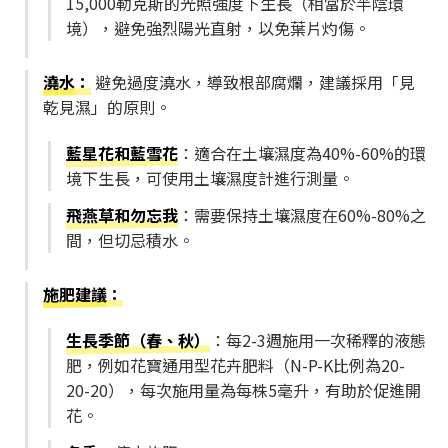
15,000勒克斯的光照強度下生長（相當於半陰環
境），避免強烈陽光直射，以免葉片灼傷。
澆水
：
避免過度澆水，導致根部腐爛，建議採用「見
乾見濕」的原則。
藍星花和藍雪花
：適合在土壤濕度為40%-60%的環
境下生長，可使用土壤濕度計進行測量。
飛燕草和勿忘我
：需要保持土壤濕度在60%-80%之
間，但切忌積水。
施肥建議
：
生長季節（春、秋）
：每2-3週施用一次稀釋的液態
肥，例如花寶通用型花卉肥料（N-P-K比例為20-
20-20），每次施用量為每株5毫升，有助於促進開
花。