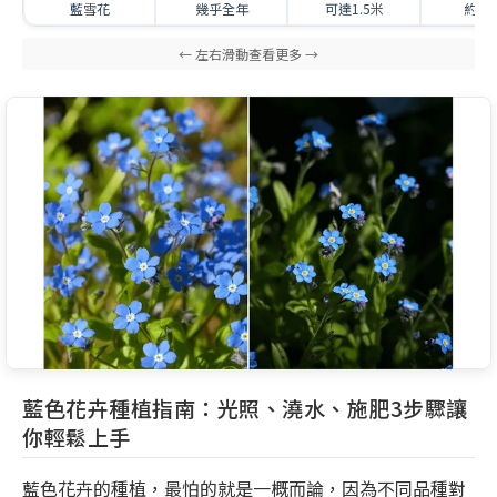
藍雪花
幾乎全年
可達1.5米
約2
藍色花卉種植指南：光照、澆水、施肥3步驟讓
你輕鬆上手
藍色花卉的種植，最怕的就是一概而論，因為不同品種對