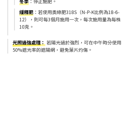
冬季
：停止施肥。
緩釋肥
：若使用奧綠肥318S（N-P-K比例為18-6-
12），則可每3個月施用一次，每次施用量為每株
10克。
光照過強處理
：
若陽光過於強烈，可在中午時分使用
50%遮光率的遮陽網，避免葉片灼傷。