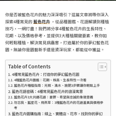
你是否被藍色花卉的魅力深深吸引？這篇文章將帶你深入
探索4種常見的
藍色花卉
，從品種圖鑑、花語解讀到種植
技巧，一網打盡！我們將分享4種藍色花卉的生長特性、
花期、以及價格參考，並提供3大種植關鍵要素，教你如
何輕鬆種植，解決常見病蟲害，打造屬於你的夢幻藍色花
園。無論你是園藝新手還是資深玩家，都能從中獲益。
Table of Contents
4種常見藍色花卉：打造你的夢幻藍色花園
4種藍色花卉圖鑑：花期、株高、生長特性一次看
藍色花卉種植指南：光照、澆水、施肥3步驟讓你輕鬆上手
藍色花語密碼：4種常見藍色花卉的浪漫寓意
藍色花卉3大共通花語：憂鬱、希望與忠誠的象徵意義
勿忘我、藍星花、飛燕草：3種藍色花卉的花語差異與價格參
考
藍色花卉選購指南：線上、實體店、花市，找到你的夢幻