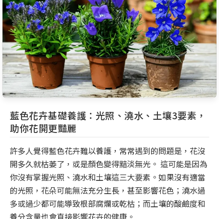
藍色花卉基礎養護：光照、澆水、土壤3要素，
助你花開更豔麗
許多人覺得藍色花卉難以養護，常常遇到的問題是，花沒
開多久就枯萎了，或是顏色變得黯淡無光。 這可能是因為
你沒有掌握光照、澆水和土壤這三大要素。如果沒有適當
的光照，花朵可能無法充分生長，甚至影響花色；澆水過
多或過少都可能導致根部腐爛或乾枯；而土壤的酸鹼度和
養分含量也會直接影響花卉的健康。