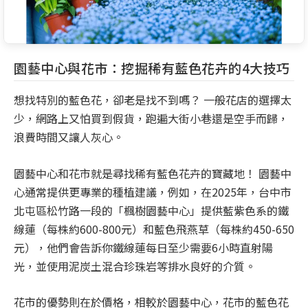
園藝中心與花市：挖掘稀有藍色花卉的4大技巧
想找特別的藍色花，卻老是找不到嗎？ 一般花店的選擇太
少，網路上又怕買到假貨，跑遍大街小巷還是空手而歸，
浪費時間又讓人灰心。
園藝中心和花市就是尋找稀有藍色花卉的寶藏地！ 園藝中
心通常提供更專業的種植建議，例如，在2025年，台中市
北屯區松竹路一段的「楓樹園藝中心」提供藍紫色系的鐵
線蓮（每株約600-800元）和藍色飛燕草（每株約450-650
元），他們會告訴你鐵線蓮每日至少需要6小時直射陽
光，並使用泥炭土混合珍珠岩等排水良好的介質。
花市的優勢則在於價格，相較於園藝中心，花市的藍色花