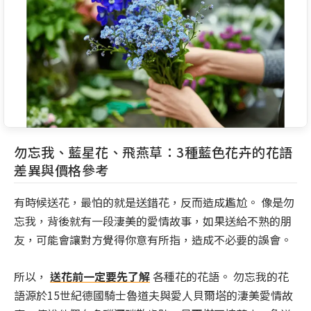
勿忘我、藍星花、飛燕草：3種藍色花卉的花語
差異與價格參考
有時候送花，最怕的就是送錯花，反而造成尷尬。 像是勿
忘我，背後就有一段淒美的愛情故事，如果送給不熟的朋
友，可能會讓對方覺得你意有所指，造成不必要的誤會。
所以，
送花前一定要先了解
各種花的花語。 勿忘我的花
語源於15世紀德國騎士魯道夫與愛人貝爾塔的淒美愛情故