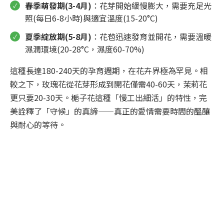
春季萌發期(3-4月)
：花芽開始緩慢膨大，需要充足光
照(每日6-8小時)與適宜溫度(15-20°C)
夏季綻放期(5-8月)
：花苞迅速發育並開花，需要溫暖
濕潤環境(20-28°C，濕度60-70%)
這種長達180-240天的孕育週期，在花卉界極為罕見。相
較之下，玫瑰花從花芽形成到開花僅需40-60天，茉莉花
更只要20-30天。梔子花這種「慢工出細活」的特性，完
美詮釋了「守候」的真諦——真正的愛情需要時間的醞釀
與耐心的等待。