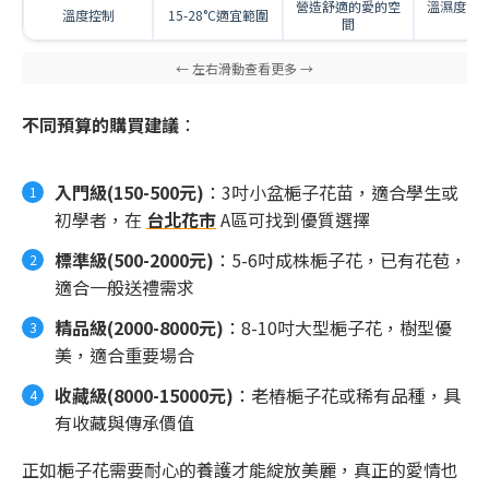
營造舒適的愛的空
溫濕度計 20
溫度控制
15-28°C適宜範圍
間
元
不同預算的購買建議
：
入門級(150-500元)
：3吋小盆梔子花苗，適合學生或
初學者，在
台北花市
A區可找到優質選擇
標準級(500-2000元)
：5-6吋成株梔子花，已有花苞，
適合一般送禮需求
精品級(2000-8000元)
：8-10吋大型梔子花，樹型優
美，適合重要場合
收藏級(8000-15000元)
：老樁梔子花或稀有品種，具
有收藏與傳承價值
正如梔子花需要耐心的養護才能綻放美麗，真正的愛情也