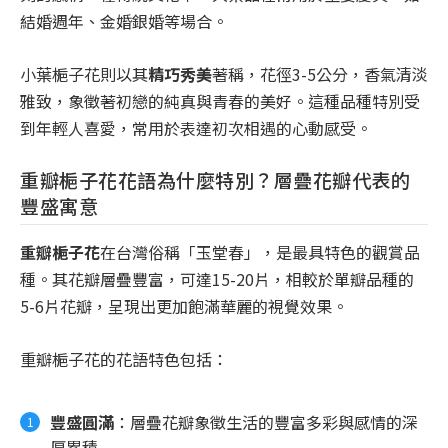
結婚週年、金婚銀婚等場合。
小葉梔子花則以其
精巧秀美
著稱，花徑3-5公分，香氣清淡
雅致，象徵著初戀的純真與青春的美好。這種品種特別受
到年輕人喜愛，常用於表達初次相遇的心動感受。
重瓣梔子花花語為什麼特別？層疊花瓣代表的
豐盛寓意
重瓣梔子花
在台灣俗稱「玉堂春」，是最具特色的觀賞品
種。其花瓣層疊豐富，可達15-20片，相較於單瓣品種的
5-6片花瓣，呈現出更加飽滿華麗的視覺效果。
重瓣梔子花的花語特色包括：
豐盛圓滿
：層疊花瓣象徵生活的豐富多彩與感情的深
厚累積