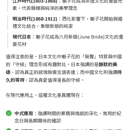
江戶時代(1603-1868)
：梔子花成為茶道文化的重要元
素，代表簡樸與純淨的美學理念
明治時代(1868-1912)
：西化影響下，梔子花開始與婚
禮文化結合，象徵新娘的純潔
現代日本
：梔子花成為六月新娘(June Bride)文化的重
要花材
值得注意的是，日本文化中梔子花的「無聲」特質與中國
的「守候」理念形成有趣對比。日本強調的是
靜默的美
德
，認為真正的感情無需言語表達；而中國文化則強調
持
久的等待
，認為真愛值得漫長的守候。
在現代應用上，這種文化差異體現在：
中式應用
：強調時間的累積與情感的深化，常用於紀
念日與長期關係的確認