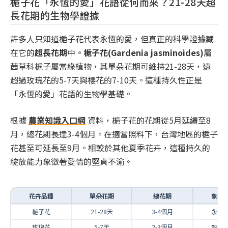
梔子花「永恆的愛」花語從何而來？21-28天超
長花期的生物學證據
許多人只知道梔子花代表永恆的愛，但真正的科學證據藏
在它的
超長花期
中。
梔子花(Gardenia jasminoides)
屬
茜草科梔子屬常綠植物，其單朵花期可維持21-28天，遠
超過玫瑰花的5-7天與櫻花的7-10天。這種持久性正是
「永恆的愛」花語的生物學基礎。
根據
農業知識入口網
資料，梔子花的花期從5月延續至8
月，總花期長達3-4個月。在適當照料下，台灣地區的梔子
花甚至可延長至9月。相較於其他夏季花卉，這種持久的
綻放能力象徵著愛情的堅貞不渝。
花卉品種
單朵花期
總花期
象徵
梔子花
21-28天
3-4個月
永恆
玫瑰花
5-7天
2-3個月
熱烈