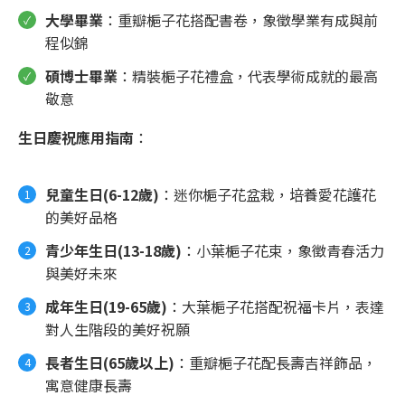
大學畢業
：重瓣梔子花搭配書卷，象徵學業有成與前
程似錦
碩博士畢業
：精裝梔子花禮盒，代表學術成就的最高
敬意
生日慶祝應用指南
：
兒童生日(6-12歲)
：迷你梔子花盆栽，培養愛花護花
的美好品格
青少年生日(13-18歲)
：小葉梔子花束，象徵青春活力
與美好未來
成年生日(19-65歲)
：大葉梔子花搭配祝福卡片，表達
對人生階段的美好祝願
長者生日(65歲以上)
：重瓣梔子花配長壽吉祥飾品，
寓意健康長壽