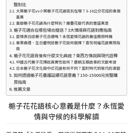
整對比
大葉梔子花vs小葉梔子花花語區別在哪？3-10公分花徑的象徵
差異
重瓣梔子花花語為什麼特別？層疊花瓣代表的豐盛寓意
梔子花適合在哪些場合贈送？3大情境與花語對應指南
愛情表白送梔子花合適嗎？永恆愛情花語的最佳應用時機
畢業典禮、生日慶祝送梔子花如何選擇？喜悅祝福花語實用指
南
梔子花花語背後有什麼文化典故？東西方傳說與現代詮釋
中國古代梔子花傳說真實性如何？唐朝玉娘故事的文獻考證
日本梔子花文化與中式花語有何不同？室町時代到現代的演變
如何透過梔子花養護延續花語意義？150-15000元完整購
買指南
推薦文章
梔子花花語核心意義是什麼？永恆愛
情與守候的科學解讀