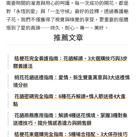
需要時間的灌溉與用心的呵護。每一次成功的開花，都是
對「永恆的愛」與「一生守候」最好的詮釋。透過養護梔
子花，我們不僅獲得了視覺與嗅覺的享受，更重要的是體
悟到了愛的真諦——持久、耐心、專一、美好。
推薦文章
桔梗花完全養護指南：花語解讀、3大選購技巧與3步
驟養護法
桃花花語送禮指南：愛情、新生雙重寓意與3大送禮情
境分析
花語密碼完全指南：6種花卉解讀+情人節送禮4大重
點
花語商務應用指南：解讀4種送花情境、掌握3種對象
送禮技巧，提升情感表達力與銷售額
桔梗花束選購完全指南：5種場合搭配、3大保存技巧