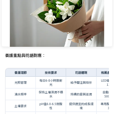
養護重點與花語對應
：
養護環節
技術要求
花語體現
推薦產品
每日6-8小時散射
LED植物燈
光照管理
給予關注與陪伴
光
120
保持土壤濕潤不積
自動滴
澆水頻率
持續的愛與滋潤
水
500-8
pH值6.0-6.5微酸
提供適宜的成長環
專用酸性土 
土壤要求
性
境
300