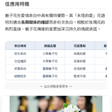
佳應用時機
梔子花在愛情表白中具有獨特優勢，其「永恆的愛」花語
特別適合
長期關係的確認
而非初次告白。相較於玫瑰花的
熱烈直接，梔子花傳達的是更加深沉持久的情感承諾。
表白情境
建議品種
花語重點
最佳
初次告白
小葉梔子花
純真的愛
不建
交往確認
大葉梔子花
認真的愛
適
求婚告白
重瓣梔子花
永恆的愛
最適
結婚紀念
重瓣梔子花
堅貞守候
最適