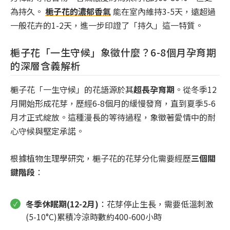
為持久。
梔子花的濃郁香氣
能在室內維持3-5天，遠超過
一般花卉的1-2天，進一步印證了「持久」這一特質。
梔子花「一生守候」象徵什麼？6-8個月孕育期
的深層含義解析
梔子花「一生守候」的花語源於其
超長孕育期
。從冬季12
月開始形成花芽，歷經6-8個月的緩慢發育，直到夏季5-6
月才正式綻放。這種漫長的等待過程，象徵著愛情中的耐
心守候與堅定承諾。
根據植物生理學研究，梔子花的花芽分化需要經歷
三個關
鍵階段
：
冬季休眠期(12-2月)
：花芽停止生長，需要低溫刺激
(5-10°C)累積冷涼時數約400-600小時