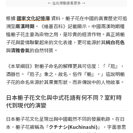
根據
國家文化記憶庫
資料，梔子花在中國的真實歷史可追
溯至
兩漢時期
。《維基百科》記載顯示，中國兩漢時期種
植梔子花主要為染物之用，是珍貴的經濟作物。真正將梔
子花與愛情聯繫起來的文化表達，更可能源於其
純白花色
與
清雅香氣
的自然特質。
《本草綱目》對梔子命名的解釋更具可信度：「『卮』，
酒器也。『卮子』象之，故名，俗作『梔』。」這說明梔
子花的命名來源於其果實形狀，而非傳說中的人物故事。
日本梔子花文化與中式花語有何不同？室町時
代到現代的演變
日本梔子花文化呈現出與中國截然不同的發展軌跡。在日
本，梔子花被稱為「
クチナシ(Kuchinashi)
」，字面意思