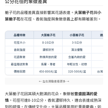
公分花徑的象徵差異
梔子花的品種差異直接影響其花語表達。
大葉梔子花
與
小
葉梔子花
在花徑、香氣強度與象徵意義上都有顯著差別。
品種特徵
大葉梔子花
小葉梔子花
適用
花徑大小
8-10公分
3-5公分
–
香氣強度
濃郁芬芳
清淡優雅
–
花語象徵
熱情奔放的愛
含蓄內斂的愛
–
最佳贈送對象
長輩、尊者
年輕女性、初戀
–
價格區間
450-800元/盆
320-500元/盆
台灣花
大葉梔子花因其碩大飽滿的花朵，象徵著
豐盛圓滿的愛
情
。花徑可達8-10公分，香氣濃郁持久，適合表達成熟深
刻的感情。在傳統文化中，大葉品種常用於重要慶典，如