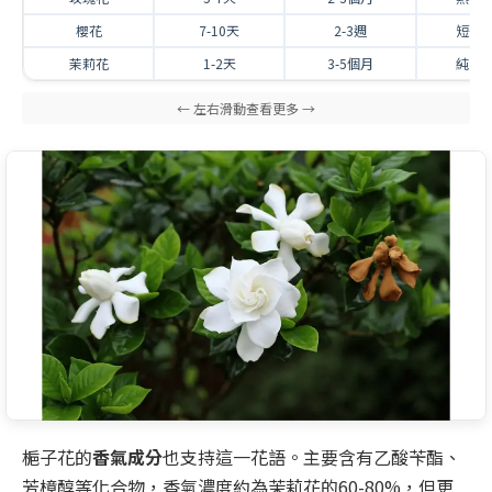
櫻花
7-10天
2-3週
短暫
茉莉花
1-2天
3-5個月
純潔
梔子花的
香氣成分
也支持這一花語。主要含有乙酸苄酯、
芳樟醇等化合物，香氣濃度約為茉莉花的60-80%，但更