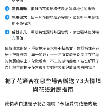
高貴典雅
：複雜的花型結構代表品味與地位的象徵
完美追求
：每一片花瓣的精心安排，寓意對完美愛情
的不懈追求
成就非凡
：重瓣特性源於基因變異，象徵獨特性與稀
有價值
值得注意的是，重瓣梔子花大多
不結果實
，這種特性在花
語上被詮釋為「專一的愛」——將所有能量都投注在花朵
的美麗綻放上，象徵著專一不二的感情態度。這也解釋了
為什麼重瓣梔子花常被用於婚禮裝飾與愛情表白的場合。
梔子花適合在哪些場合贈送？3大情境
與花語對應指南
愛情表白送梔子花合適嗎？永恆愛情花語的最