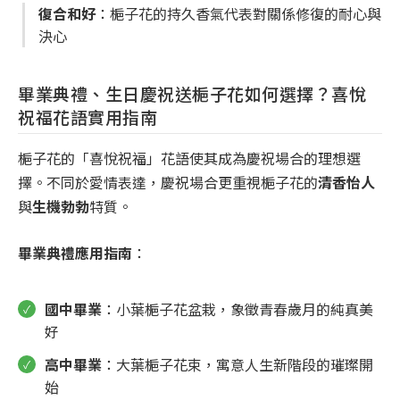
復合和好
：梔子花的持久香氣代表對關係修復的耐心與
決心
畢業典禮、生日慶祝送梔子花如何選擇？喜悅
祝福花語實用指南
梔子花的「喜悅祝福」花語使其成為慶祝場合的理想選
擇。不同於愛情表達，慶祝場合更重視梔子花的
清香怡人
與
生機勃勃
特質。
畢業典禮應用指南
：
國中畢業
：小葉梔子花盆栽，象徵青春歲月的純真美
好
高中畢業
：大葉梔子花束，寓意人生新階段的璀璨開
始