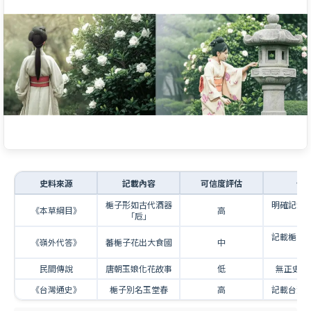
史料來源
記載內容
可信度評估
備
梔子形如古代酒器
明確記載
《本草綱目》
高
「卮」
由
記載梔子
《嶺外代答》
蕃梔子花出大食國
中
源
民間傳說
唐朝玉娘化花故事
低
無正史文
《台灣通史》
梔子別名玉堂春
高
記載台灣