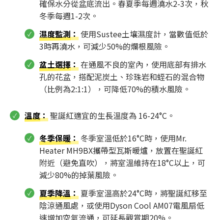
確保水分從盆底流出。春夏季每週澆水2-3次，秋
冬季每週1-2次。
濕度監測
：
使用Sustee土壤濕度計，當數值低於
3時再澆水，可減少50%的爛根風險。
盆土選擇
：
在通風不良的室內，使用底部有排水
孔的花盆，搭配泥炭土、珍珠岩和蛭石的混合物
（比例為2:1:1），可降低70%的積水風險。
溫度
：
聖誕紅適宜的生長溫度為 16-24°C。
冬季保暖
：
冬季室溫低於16°C時，使用Mr.
Heater MH9BX攜帶型瓦斯暖爐，放置在聖誕紅
附近（避免直吹），將室溫維持在18°C以上，可
減少80%的掉葉風險。
夏季降溫
：
夏季室溫高於24°C時，將聖誕紅移至
陰涼通風處，或使用Dyson Cool AM07電風扇低
速增加空氣流通，可延長觀賞期20%。