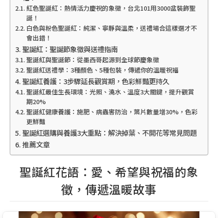
紅色聖誕紅：熱情活力慶祝的象徵，台北101用3000盆裝飾聖
誕！
白色與粉色聖誕紅：純潔、寧靜與溫柔，送禮場合這樣選才不
會出錯！
聖誕紅：聖誕節象徵與送禮指南
聖誕紅與聖誕節：從墨西哥起源到全球節慶象徵
聖誕紅送禮學：3種顏色、5種包裝，傳遞你的溫暖祝福
聖誕紅養護：3步驟延長觀賞期，色彩鮮豔更持久
聖誕紅最佳生長環境：光照、澆水、溫度3大關鍵，提升觀賞
期20%
聖誕紅健康養護：施肥、病蟲害防治，葉片數量增30%，色彩
更鮮豔
聖誕紅選購與養護3大重點：解決掉葉、不開花等常見問題
推薦文章
聖誕紅花語：愛、希望與祝福的象
徵，傳遞溫暖故事