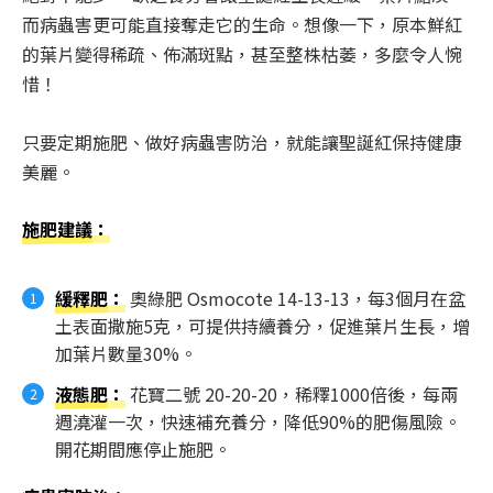
而病蟲害更可能直接奪走它的生命。想像一下，原本鮮紅
的葉片變得稀疏、佈滿斑點，甚至整株枯萎，多麼令人惋
惜！
只要定期施肥、做好病蟲害防治，就能讓聖誕紅保持健康
美麗。
施肥建議
：
緩釋肥
：
奧綠肥 Osmocote 14-13-13，每3個月在盆
土表面撒施5克，可提供持續養分，促進葉片生長，增
加葉片數量30%。
液態肥
：
花寶二號 20-20-20，稀釋1000倍後，每兩
週澆灌一次，快速補充養分，降低90%的肥傷風險。
開花期間應停止施肥。