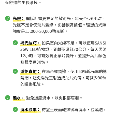
個舒適的生長環境。
光照
：
聖誕紅需要充足的散射光，每天至少6小時。
光照不足會使葉片變綠，影響觀賞價值。理想的光照
強度是15,000-20,000勒克斯。
補光技巧
：
如果室內光線不足，可以使用SANSI
36W LED植物燈，距離聖誕紅30公分，每天照射
12小時，可有效防止葉片變綠，並提升葉片顏色
鮮豔度達30%。
避免直射
：
在陽台或窗邊，使用50%遮光率的遮
陽網，避免陽光直射造成葉片灼傷，可減少90%
的曬傷風險。
澆水
：
避免過度澆水，以免根部腐爛。
澆水頻率
：
待盆土表面乾燥後再澆水，並澆透，