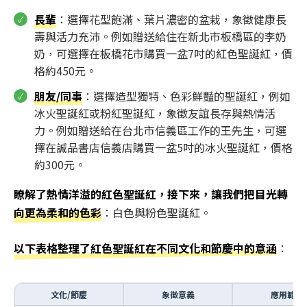
長輩
：選擇花型飽滿、葉片濃密的盆栽，象徵健康長
壽與活力充沛。例如贈送給住在新北市板橋區的李奶
奶，可選擇在板橋花市購買一盆7吋的紅色聖誕紅，價
格約450元。
朋友/同事
：選擇造型獨特、色彩鮮豔的聖誕紅，例如
冰火聖誕紅或粉紅聖誕紅，象徵友誼長存與熱情活
力。例如贈送給在台北市信義區工作的王先生，可選
擇在誠品書店信義店購買一盆5吋的冰火聖誕紅，價格
約300元。
瞭解了熱情洋溢的紅色聖誕紅，接下來，讓我們把目光轉
向更為柔和的色彩
：白色與粉色聖誕紅。
以下表格整理了紅色聖誕紅在不同文化和節慶中的意涵
：
文化/節慶
象徵意義
應用範例