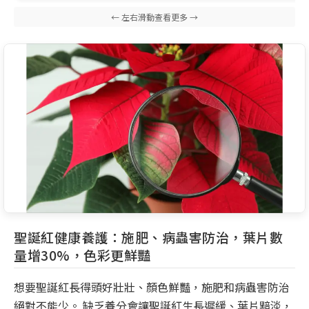
聖誕紅健康養護：施肥、病蟲害防治，葉片數
量增30%，色彩更鮮豔
想要聖誕紅長得頭好壯壯、顏色鮮豔，施肥和病蟲害防治
絕對不能少。 缺乏養分會讓聖誕紅生長遲緩、葉片黯淡，