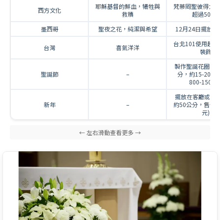
耶穌基督的鮮血，犧牲與
梵蒂岡聖彼得大
西方文化
救贖
超過500盆
墨西哥
聖夜之花，純潔與希望
12月24日擺放
台北101使用超過3
台灣
喜氣洋洋
裝飾
製作聖誕花圈 (直
聖誕節
–
分，約15-20株
800-1500元
擺放在客廳或玄關
新年
–
約50公分，售價30
元)