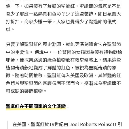
像一下，如果沒有了鮮豔的聖誕紅，聖誕節的氣氛是不是
會少了那麼一點熱鬧和色彩？少了這些裝飾，節日氛圍大
打折扣，商家少賺一筆，大家也覺得少了點過節的儀式
感。
只要了解聖誕紅的歷史淵源，就能更深刻體會它在聖誕節
中的重要性。 傳說中，一位貧困的女孩因為沒有禮物獻給
耶穌，便採集路邊的綠色植物放在教堂祭壇上，結果這些
植物奇蹟般地變成了鮮豔的紅色，被視為聖誕奇蹟的象
徵。隨著時間推移，聖誕紅傳入美國及歐洲，其鮮豔的紅
色苞片與聖誕節的喜慶氛圍不謀而合，逐漸成為聖誕節不
可或缺的裝飾植物。
聖誕紅在不同國家的文化演變
：
在美國，聖誕紅於19世紀由 Joel Roberts Poinsett 引