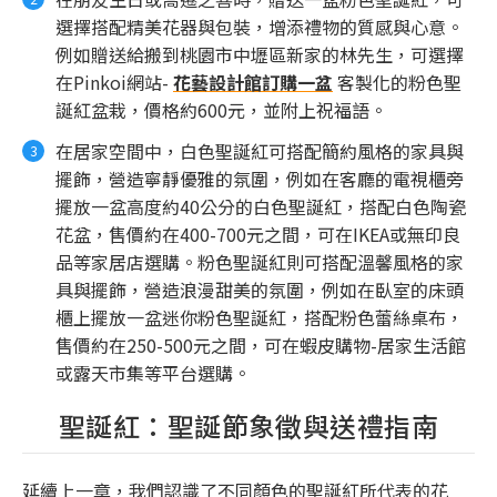
選擇搭配精美花器與包裝，增添禮物的質感與心意。
例如贈送給搬到桃園市中壢區新家的林先生，可選擇
在Pinkoi網站-
花藝設計館訂購一盆
客製化的粉色聖
誕紅盆栽，價格約600元，並附上祝福語。
在居家空間中，白色聖誕紅可搭配簡約風格的家具與
擺飾，營造寧靜優雅的氛圍，例如在客廳的電視櫃旁
擺放一盆高度約40公分的白色聖誕紅，搭配白色陶瓷
花盆，售價約在400-700元之間，可在IKEA或無印良
品等家居店選購。粉色聖誕紅則可搭配溫馨風格的家
具與擺飾，營造浪漫甜美的氛圍，例如在臥室的床頭
櫃上擺放一盆迷你粉色聖誕紅，搭配粉色蕾絲桌布，
售價約在250-500元之間，可在蝦皮購物-居家生活館
或露天市集等平台選購。
聖誕紅：聖誕節象徵與送禮指南
延續上一章，我們認識了不同顏色的聖誕紅所代表的花