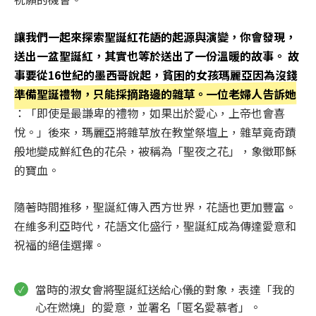
讓我們一起來探索聖誕紅花語的起源與演變，你會發現，
送出一盆聖誕紅，其實也等於送出了一份溫暖的故事。 故
事要從16世紀的墨西哥說起，貧困的女孩瑪麗亞因為沒錢
準備聖誕禮物，只能採摘路邊的雜草。一位老婦人告訴她
：「即使是最謙卑的禮物，如果出於愛心，上帝也會喜
悅。」後來，瑪麗亞將雜草放在教堂祭壇上，雜草竟奇蹟
般地變成鮮紅色的花朵，被稱為「聖夜之花」，象徵耶穌
的寶血。
隨著時間推移，聖誕紅傳入西方世界，花語也更加豐富。
在維多利亞時代，花語文化盛行，聖誕紅成為傳達愛意和
祝福的絕佳選擇。
當時的淑女會將聖誕紅送給心儀的對象，表達「我的
心在燃燒」的愛意，並署名「匿名愛慕者」。