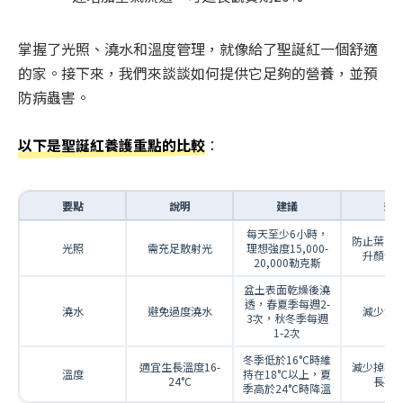
掌握了光照、澆水和溫度管理，就像給了聖誕紅一個舒適
的家。接下來，我們來談談如何提供它足夠的營養，並預
防病蟲害。
以下是聖誕紅養護重點的比較
：
要點
說明
建議
效
每天至少6小時，
防止葉片
光照
需充足散射光
理想強度15,000-
升顏色
20,000勒克斯
盆土表面乾燥後澆
透，春夏季每週2-
澆水
避免過度澆水
減少爛
3次，秋冬季每週
1-2次
冬季低於16°C時維
適宜生長溫度16-
減少掉葉
溫度
持在18°C以上，夏
24°C
長觀
季高於24°C時降溫