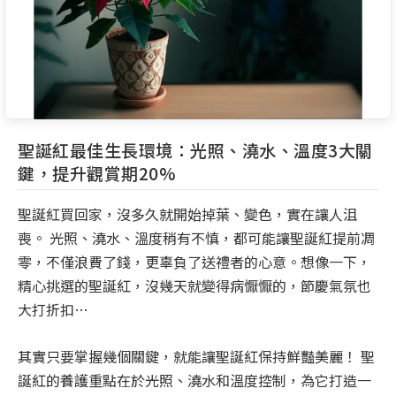
聖誕紅最佳生長環境：光照、澆水、溫度3大關
鍵，提升觀賞期20%
聖誕紅買回家，沒多久就開始掉葉、變色，實在讓人沮
喪。 光照、澆水、溫度稍有不慎，都可能讓聖誕紅提前凋
零，不僅浪費了錢，更辜負了送禮者的心意。想像一下，
精心挑選的聖誕紅，沒幾天就變得病懨懨的，節慶氣氛也
大打折扣…
其實只要掌握幾個關鍵，就能讓聖誕紅保持鮮豔美麗！ 聖
誕紅的養護重點在於光照、澆水和溫度控制，為它打造一