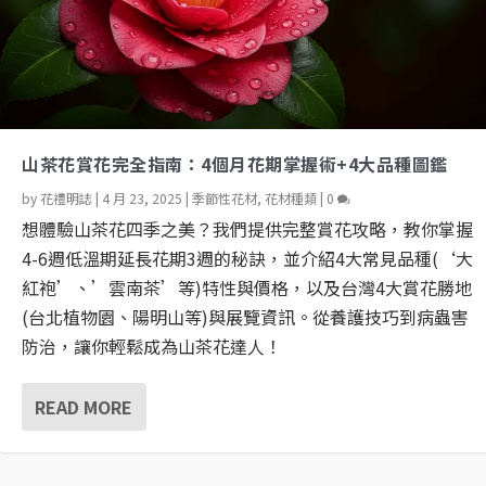
山茶花賞花完全指南：4個月花期掌握術+4大品種圖鑑
by
花禮明誌
|
4 月 23, 2025
|
季節性花材
,
花材種類
|
0
想體驗山茶花四季之美？我們提供完整賞花攻略，教你掌握
4-6週低溫期延長花期3週的秘訣，並介紹4大常見品種(‘大
紅袍’、’雲南茶’等)特性與價格，以及台灣4大賞花勝地
(台北植物園、陽明山等)與展覽資訊。從養護技巧到病蟲害
防治，讓你輕鬆成為山茶花達人！
READ MORE