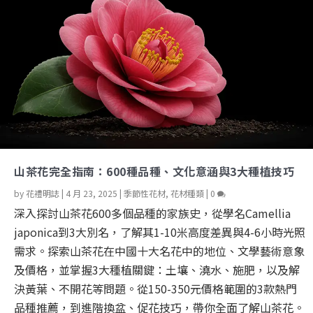
山茶花完全指南：600種品種、文化意涵與3大種植技巧
by
花禮明誌
|
4 月 23, 2025
|
季節性花材
,
花材種類
|
0
深入探討山茶花600多個品種的家族史，從學名Camellia
japonica到3大別名，了解其1-10米高度差異與4-6小時光照
需求。探索山茶花在中國十大名花中的地位、文學藝術意象
及價格，並掌握3大種植關鍵：土壤、澆水、施肥，以及解
決黃葉、不開花等問題。從150-350元價格範圍的3款熱門
品種推薦，到進階換盆、促花技巧，帶你全面了解山茶花。