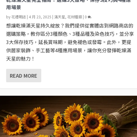
用場景
by
花禮明誌
|
4 月 23, 2025
|
滿天星
,
花材種類
|
0
想讓乾燥滿天星持久綻放？我們提供從實體店到網路商店的
選購策略，教你區分3種顏色、3種品種及染色技巧，並分享
3大保存技巧，延長賞味期，避免褪色或發霉。此外，更提
供居家裝飾、手工藝等4種應用場景，讓你充分發揮乾燥滿
天星的魅力！
READ MORE