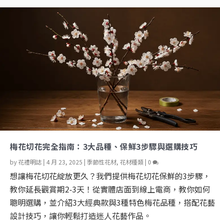
梅花切花完全指南：3大品種、保鮮3步驟與選購技巧
by
花禮明誌
|
4 月 23, 2025
|
季節性花材
,
花材種類
|
0
想讓梅花切花綻放更久？我們提供梅花切花保鮮的3步驟，
教你延長觀賞期2-3天！從實體店面到線上電商，教你如何
聰明選購，並介紹3大經典款與3種特色梅花品種，搭配花藝
設計技巧，讓你輕鬆打造迷人花藝作品。