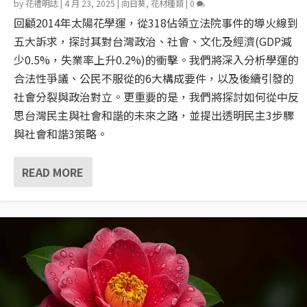
by
花禮明誌
|
4 月 23, 2025
|
向日葵
,
花材種類
|
0
回顧2014年太陽花學運，從318佔領立法院事件的導火線到
五大訴求，探討其對台灣政治、社會、文化及經濟(GDP減
少0.5%，失業率上升0.2%)的衝擊。我們將深入分析學運的
合法性爭議、公民不服從的6大構成要件，以及後續引發的
社會分裂與政治對立。更重要的是，我們將探討如何從中反
思台灣民主與社會和諧的未來之路，並提出透明民主3步驟
與社會和諧3策略。
READ MORE