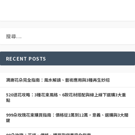
RECENT POSTS
凋謝花朵完全指南：風水解讀、藝術應用與3種再生妙招
520送花攻略：3種花束風格、6款花材搭配與線上線下選購3大重
點
999朵玫瑰花束購買指南：價格從2萬到12萬，意義、選購與3大關
鍵
99朵玫瑰：花語、價格、購買與保養完全指南