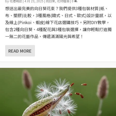
by
花禮明誌
|
4 月 23, 2025
|
向日葵
,
花材種類
|
0
想送出最完美的向日葵花束？我們提供3種包裝材質(紙、
布、塑膠)比較，3種風格(韓式、日式、歐式)設計靈感，以
及線上(Pinkoi、蝦皮)線下花店選購技巧。另附DIY教學，
包含2種向日葵、4種配花與3種包裝選擇，讓你輕鬆打造獨
一無二的花藝作品，傳遞滿滿陽光與希望！
READ MORE