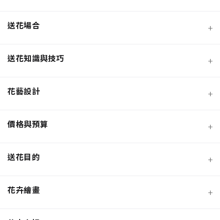
送花場合
+
送花知識與技巧
+
季節性花材
花藝設計
+
玫瑰
鮮花花束
價格與預算
+
蘭花
永生花/不凋花
節慶送花
送花目的
+
混合花材
盆栽/盆花
弔唁追思
花語大全
花卉繪畫
+
向日葵
桌花
畢業典禮
DIY手作
設計風格