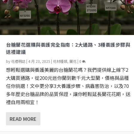
台糖蘭花選購與養護完全指南：2大通路、3種養護步驟與
送禮建議
by
花禮明誌
|
4 月 23, 2025
|
花材種類
,
蘭花
|
0
想輕鬆選購與養護美麗的台糖蘭花嗎？我們提供線上線下2
大購買通路，從200元迷你蘭到數千元大型蘭，價格與品種
任你挑選！文中更分享3大養護步驟、病蟲害防治，以及70
多年歷史台糖品牌的品質保證，讓你輕鬆延長蘭花花期，送
禮自用兩相宜！
READ MORE