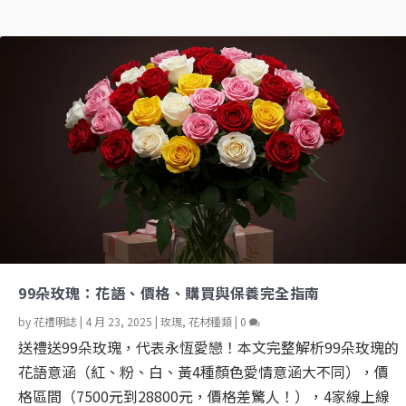
99朵玫瑰：花語、價格、購買與保養完全指南
by
花禮明誌
|
4 月 23, 2025
|
玫瑰
,
花材種類
|
0
送禮送99朵玫瑰，代表永恆愛戀！本文完整解析99朵玫瑰的
花語意涵（紅、粉、白、黃4種顏色愛情意涵大不同），價
格區間（7500元到28800元，價格差驚人！），4家線上線