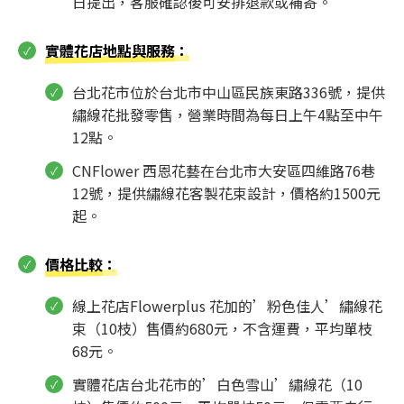
日提出，客服確認後可安排退款或補寄。
實體花店地點與服務
：
台北花市位於台北市中山區民族東路336號，提供
繡線花批發零售，營業時間為每日上午4點至中午
12點。
CNFlower 西恩花藝在台北市大安區四維路76巷
12號，提供繡線花客製花束設計，價格約1500元
起。
價格比較
：
線上花店Flowerplus 花加的’粉色佳人’繡線花
束（10枝）售價約680元，不含運費，平均單枝
68元。
實體花店台北花市的’白色雪山’繡線花（10