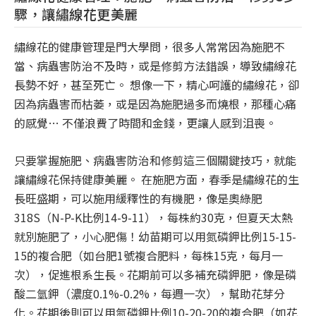
驟，讓繡線花更美麗
繡線花的健康管理是門大學問，很多人常常因為施肥不
當、病蟲害防治不及時，或是修剪方法錯誤，導致繡線花
長勢不好，甚至死亡。 想像一下，精心呵護的繡線花，卻
因為病蟲害而枯萎，或是因為施肥過多而燒根，那種心痛
的感覺… 不僅浪費了時間和金錢，更讓人感到沮喪。
只要掌握施肥、病蟲害防治和修剪這三個關鍵技巧，就能
讓繡線花保持健康美麗。 在施肥方面，春季是繡線花的生
長旺盛期，可以施用緩釋性的有機肥，像是奧綠肥
318S（N-P-K比例14-9-11），每株約30克，但夏天太熱
就別施肥了，小心肥傷！幼苗期可以用氮磷鉀比例15-15-
15的複合肥（如台肥1號複合肥料，每株15克，每月一
次），促進根系生長。花期前可以多補充磷鉀肥，像是磷
酸二氫鉀（濃度0.1%-0.2%，每週一次），幫助花芽分
化。花期後則可以用氮磷鉀比例10-20-20的複合肥（如花