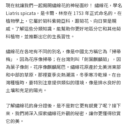
現在就讓我們一起揭開繡線花的神秘面紗！ 繡線花，學名
Liatris spicata
，是卡爾·林奈在 1753 年正式命名的。在
植物學上，它屬於菊科紫菀亞科，跟菊花、向日葵是親
戚。了解這些分類知識，能幫助你更好地區分它和其他菊
科植物，並推斷出它的生長習性。
繡線花在各地有不同的別名，像是中國北方稱它為「掃帚
梅」，因為花序像掃帚；在台灣則叫「劍葉麒麟菊」，因
為葉子像劍，花序像麒麟尾巴。繡線花原產於北美洲東部
和中部的草原，那裡夏季炎熱潮濕，冬季寒冷乾燥。在台
灣種植時，要特別注意提供類似的環境，像是排水良好的
土壤和充足的陽光。
了解繡線花的身分證後，是不是對它更有感覺了呢？接下
來，我們將深入探索繡線花外觀的秘密，讓你更懂得欣賞
它的美。