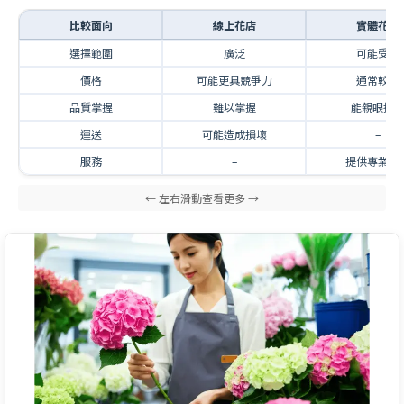
比較面向
線上花店
實體花店
選擇範圍
廣泛
可能受限
價格
可能更具競爭力
通常較高
品質掌握
難以掌握
能親眼挑
運送
可能造成損壞
–
服務
–
提供專業諮