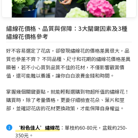
繡線花價格、品質與保障：3大關鍵因素及3種
繡線花價格參考
好不容易選定了花店，卻發現繡線花的價格差異很大，品
質也參差不齊？ 不同品種、尺寸和花期的繡線花價格差異
顯著，若不小心買到品質不佳的花材，不僅影響觀賞價
值，還可能難以養護，讓你白白浪費金錢和時間。
掌握幾個關鍵要點，就能輕鬆選購到物超所值的繡線花！
購買時，除了考量價格，更要仔細檢查花朵、葉片和莖
部，並確認花店的花材更換政策，才能保障自身權益。
‘粉色佳人’繡線花
：單枝約60-80元，盆栽約250-
350元。