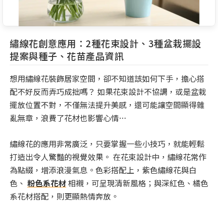
繡線花創意應用：2種花束設計、3種盆栽擺設
提案與種子、花苗產品資訊
想用繡線花裝飾居家空間，卻不知道該如何下手，擔心搭
配不好反而弄巧成拙嗎？ 如果花束設計不協調，或是盆栽
擺放位置不對，不僅無法提升美感，還可能讓空間顯得雜
亂無章，浪費了花材也影響心情…
繡線花的應用非常廣泛，只要掌握一些小技巧，就能輕鬆
打造出令人驚豔的視覺效果。 在花束設計中，繡線花常作
為點綴，增添浪漫氣息。色彩搭配上，紫色繡線花與白
色、
粉色系花材
相襯，可呈現清新風格；與深紅色、橘色
系花材搭配，則更顯熱情奔放。