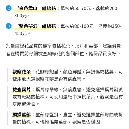
‘白色雪山’繡線花
：單枝約50-70元，盆栽約200-
300元。
‘紫色夢幻’繡線花
：單枝約80-100元，盆栽約350-
450元。
判斷繡線花品質的標準包括花朵、葉片和莖部。建議消費
者在購買前仔細檢查繡線花的各個部位，確保品質良好。
觀察花朵
：花瓣應飽滿、顏色鮮豔，無損傷或枯萎，可
使用放大鏡觀察花瓣是否有病蟲害。
檢查葉片
：葉片應翠綠、無病蟲害，避免選擇葉片發黃
或有斑點的植株，可使用濕紙巾擦拭葉片，觀察是否有
灰塵或污垢。
觸摸莖部
：莖部應堅挺、直立，避免選擇莖部彎曲或折
斷的植株，可輕輕搖晃莖部，觀察是否穩固。