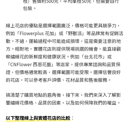
枝）售價約500元，平均單枝50元，但需要自行
包裝。
線上花店的優點是選擇範圍廣泛，價格可能更具競爭力，
例如「Flowerplus 花加」或「野獸派」等品牌常有促銷活
動。不過，運輸過程中可能造成損壞，這是需要注意的地
方。相對地，實體花店則提供現場挑選的機會，能直接觀
察繡線花的新鮮度和健康狀況。例如「台北花市」或
「CNFlower 西恩花藝」等店家，提供專業諮詢和品質保
證，但價格通常較高，選擇範圍可能受限。選擇信譽良好
的花店，可以參考客戶評價、花材品質和售後服務。
搞清楚了購買地點的眉角後，接下來，我們來深入了解影
響繡線花價格、品質的因素，以及如何保障我們的權益。
以下整理線上與實體花店的比較
：