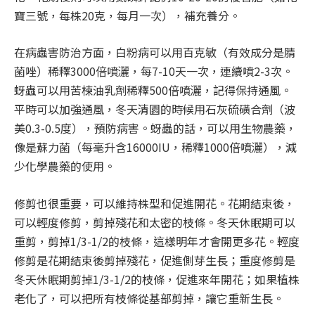
寶三號，每株20克，每月一次），補充養分。
在病蟲害防治方面，白粉病可以用百克敏（有效成分是腈
菌唑）稀釋3000倍噴灑，每7-10天一次，連續噴2-3次。
蚜蟲可以用苦楝油乳劑稀釋500倍噴灑，記得保持通風。
平時可以加強通風，冬天清園的時候用石灰硫磺合劑（波
美0.3-0.5度），預防病害。蚜蟲的話，可以用生物農藥，
像是蘇力菌（每毫升含16000IU，稀釋1000倍噴灑），減
少化學農藥的使用。
修剪也很重要，可以維持株型和促進開花。花期結束後，
可以輕度修剪，剪掉殘花和太密的枝條。冬天休眠期可以
重剪，剪掉1/3-1/2的枝條，這樣明年才會開更多花。輕度
修剪是花期結束後剪掉殘花，促進側芽生長；重度修剪是
冬天休眠期剪掉1/3-1/2的枝條，促進來年開花；如果植株
老化了，可以把所有枝條從基部剪掉，讓它重新生長。