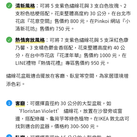
清新風格
：可將 5 支紫色繡線花與 3 支白色玫瑰、2
支粉色桔梗搭配，花束整體高度約 30 公分，在台北市
花店『花意空間』售價約 800 元，在Pinkoi 網站『小
清新花坊』售價約 750 元。
熱情奔放風格
：可將 7 支紫色繡線花與 5 支深紅色康
乃馨、3 支橘色鬱金香搭配，花束整體高度約 40 公
分，在台中市花店『花漾年華』售價約 1000 元，在
LINE禮物『熱情花禮』專區售價約 950 元。
繡線花盆栽適合擺放在客廳、臥室等空間，為家居環境增
添色彩。
客廳
：可選擇直徑約 30 公分的大型盆栽，如
‘Floristan Violett’ 繡線花，放置在沙發旁或窗
邊，搭配綠蘿、龜背芋等綠色植物。在IKEA 敦北店可
找到適合的盆器，價格約 300-500 元。