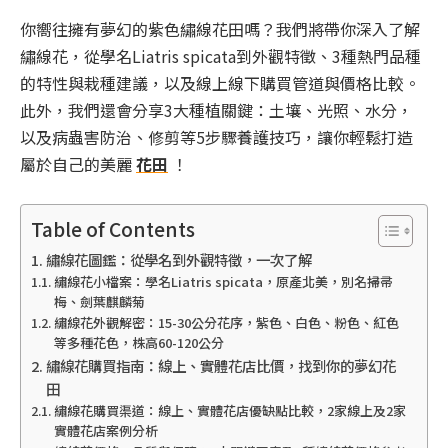
你嚮往擁有夢幻的紫色繡線花田嗎？我們將帶你深入了解
繡線花，從學名Liatris spicata到外觀特徵、3種熱門品種
的特性與栽種建議，以及線上線下購買管道與價格比較。
此外，我們還會分享3大種植關鍵：土壤、光照、水分，
以及病蟲害防治、修剪等5步驟養護技巧，讓你輕鬆打造
屬於自己的美麗
花田
！
Table of Contents
繡線花圖鑑：從學名到外觀特徵，一次了解
繡線花小檔案：學名Liatris spicata，原產北美，別名掃帚
梅、劍葉麒麟菊
繡線花外觀解密：15-30公分花序，紫色、白色、粉色、紅色
等多種花色，株高60-120公分
繡線花購買指南：線上、實體花店比價，找到你的夢幻花
田
繡線花購買渠道：線上、實體花店優缺點比較，2家線上及2家
實體花店案例分析