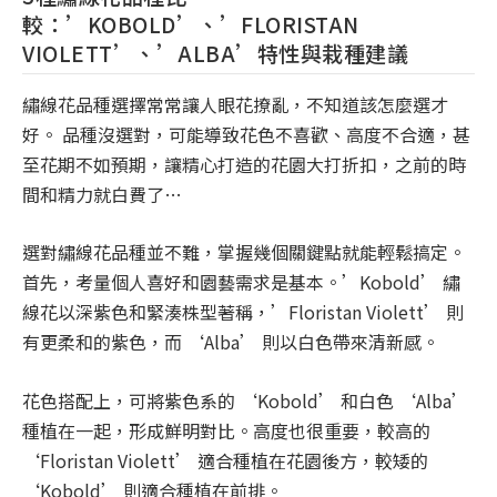
較：’KOBOLD’、’FLORISTAN
VIOLETT’、’ALBA’特性與栽種建議
繡線花品種選擇常常讓人眼花撩亂，不知道該怎麼選才
好。 品種沒選對，可能導致花色不喜歡、高度不合適，甚
至花期不如預期，讓精心打造的花園大打折扣，之前的時
間和精力就白費了…
選對繡線花品種並不難，掌握幾個關鍵點就能輕鬆搞定。
首先，考量個人喜好和園藝需求是基本。’Kobold’ 繡
線花以深紫色和緊湊株型著稱，’Floristan Violett’ 則
有更柔和的紫色，而 ‘Alba’ 則以白色帶來清新感。
花色搭配上，可將紫色系的 ‘Kobold’ 和白色 ‘Alba’
種植在一起，形成鮮明對比。高度也很重要，較高的
‘Floristan Violett’ 適合種植在花園後方，較矮的
‘Kobold’ 則適合種植在前排。