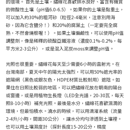
的環境。 首先是土壤，繡線花喜歡排水良好、富含有機質
的微酸性土壤（pH值6.0-6.5）。如果你的土壤是黏重土，
可以加入約30%的粗河砂（粒徑2-4毫米，注意別用海
砂，因為它含鹽分！）和20%的腐葉土（一定要完全腐
熟，不然會燒根喔！）。如果土壤偏鹼性，可以使用pH值
調整劑，像是稀釋的硫酸亞鐵溶液（濃度0.1%-0.2%，每
平方米2-3公升），或是混入泥炭moss來調整pH值。
光照也很重要，繡線花每天至少需要6小時的直射光。在
台灣南部，夏天中午的陽光太強烈，可以用50%遮光率的
遮陽網（黑色或銀灰色，HDPE材質比較耐用）遮陰。如
果住在日照比較弱的地區，可以把繡線花放在朝南的陽台
或窗邊，或是用植物生長燈（LED全光譜，20-30瓦，每天
照8-10小時）補充光照。最後是水分，繡線花喜歡濕潤的
環境，但最怕積水。澆水的時候，可以用滴灌系統（流量
2-4升/小時，間距30公分），讓水分均勻滲透到土壤裡。
也可以用土壤濕度計（探針長度15-20公分，精度