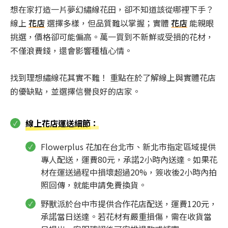
想在家打造一片夢幻繡線花田，卻不知道該從哪裡下手？
線上
花店
選擇多樣，但品質難以掌握；實體
花店
能親眼
挑選，價格卻可能偏高。萬一買到不新鮮或受損的花材，
不僅浪費錢，還會影響種植心情。
找到理想繡線花其實不難！ 重點在於了解線上與實體花店
的優缺點，並選擇信譽良好的店家。
線上花店運送細節
：
Flowerplus 花加在台北市、新北市指定區域提供
專人配送，運費80元，承諾2小時內送達。如果花
材在運送過程中損壞超過20%，簽收後2小時內拍
照回傳，就能申請免費換貨。
野獸派於台中市提供合作花店配送，運費120元，
承諾當日送達。若花材有嚴重損傷，需在收貨當