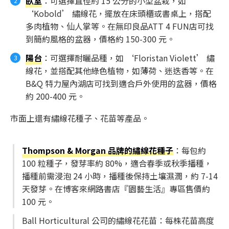
臥室
：可選擇直徑約 15 公分的小型盆栽，如
‘Kobold’ 繡線花，擺放在床頭櫃或書桌上，搭配
多肉植物、仙人掌等。在無印良品ATT 4 FUN店可找
到簡約風格的盆器，價格約 150-300 元。
陽台
：可選擇耐曬品種，如 ‘Floristan Violett’ 繡
線花，並搭配其他綠色植物，如薄荷、迷迭香等。在
B&Q 特力屋內湖店可找到適合戶外使用的盆器，價格
約 200-400 元。
市面上還有繡線花種子、花苗等產品。
Thompson & Morgan 品牌的繡線花種子
：每包約
100 粒種子，發芽率約 80%，適合春季或秋季播種，
播種前需浸泡 24 小時，播種後保持土壤濕潤，約 7-14
天發芽。在博客來網路書店『園藝生活』專區售價約
100 元。
Ball Horticultural 公司的繡線花花苗：每株花苗高度