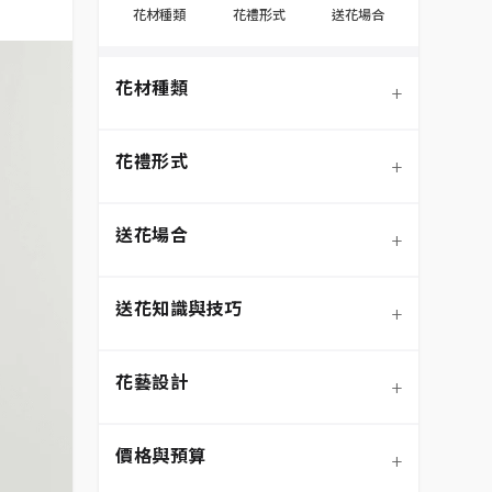
花材種類
花禮形式
送花場合
花材種類
+
花禮形式
+
送花場合
+
送花知識與技巧
+
季節性花材
花藝設計
+
玫瑰
鮮花花束
價格與預算
+
蘭花
永生花/不凋花
節慶送花