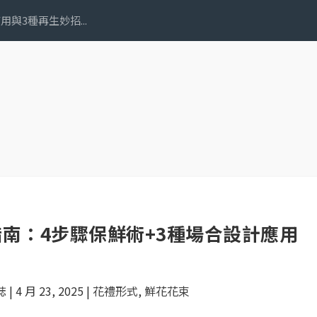
與3種再生妙招...
南：4步驟保鮮術+3種場合設計應用
誌
|
4 月 23, 2025
|
花禮形式
,
鮮花花束