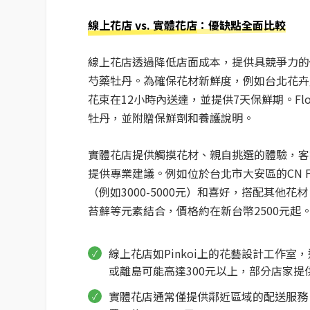
線上花店 vs. 實體花店
：優缺點全面比較
線上花店透過降低店面成本，提供具競爭力的
芍藥牡丹。為確保花材新鮮度，例如台北花卉
花束在12小時內送達，並提供7天保鮮期。Fl
牡丹，並附贈保鮮劑和養護說明。
實體花店提供觸摸花材、親自挑選的體驗，客
提供專業建議。例如位於台北市大安區的CN 
（例如3000-5000元）和喜好，搭配其他
苔蘚等元素結合，價格約在新台幣2500元起
線上花店如Pinkoi上的花藝設計工作室
或離島可能高達300元以上，部分店家提
實體花店通常僅提供鄰近區域的配送服務