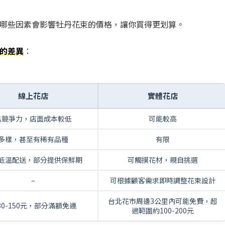
哪些因素會影響牡丹花束的價格，讓你買得更划算。
的差異
：
線上花店
實體花店
具競爭力，店面成本較低
可能較高
多樣，甚至有稀有品種
有限
低溫配送，部分提供保鮮期
可觸摸花材，親自挑選
–
可根據顧客需求即時調整花束設計
台北花市周邊3公里內可能免費，超
80-150元，部分滿額免運
過範圍約100-200元