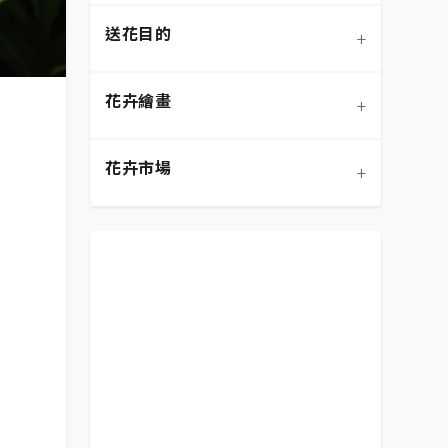
送花目的
+
混合花材
盆栽/盆花
弔唁追思
花語大全
花卉繪畫
+
向日葵
桌花
畢業典禮
DIY手作
設計風格
、
花卉市場
+
花籃
開幕喬遷
鮮花保養
色彩搭配
預算範圍
生日祝賀
送花禮儀/禁忌
客製化設計
平價花束
表達祝賀
居家裝飾
花卉繪畫
表達歉意
花卉市場