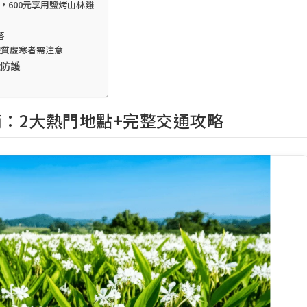
600元享用鹽烤山林雞
落
體質虛寒者需注意
全防護
：2大熱門地點+完整交通攻略