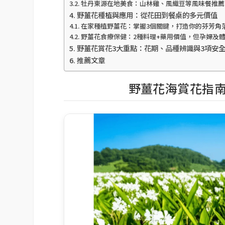
牡丹東源在地美食：山林雞、風織豆等風味餐推薦，
野薑花種植與應用：從花田到餐桌的多元價值
在家種植野薑花：掌握3個關鍵，打造你的芬芳角
野薑花食療保健：2種料理+藥用價值，但孕婦及
野薑花賞花3大重點：花期、品種辨識與3項安
推薦文章
野薑花海賞花指南