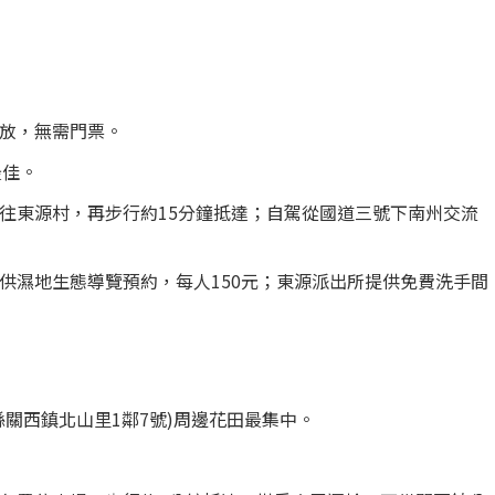
放，無需門票。
最佳。
往東源村，再步行約15分鐘抵達；自駕從國道三號下南州交流
供濕地生態導覽預約，每人150元；東源派出所提供免費洗手間
關西鎮北山里1鄰7號)周邊花田最集中。