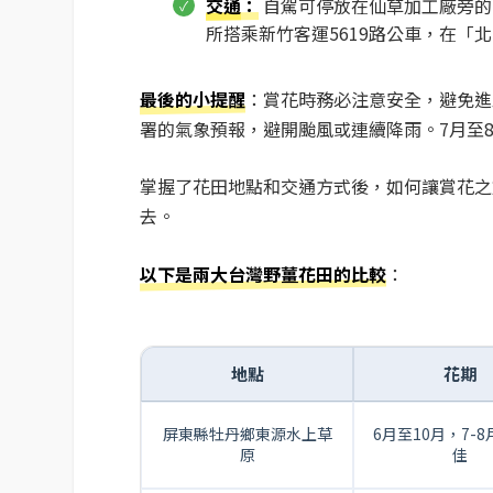
交通
：
自駕可停放在仙草加工廠旁的
所搭乘新竹客運5619路公車，在「
最後的小提醒
：賞花時務必注意安全，避免進
署的氣象預報，避開颱風或連續降雨。7月至8
掌握了花田地點和交通方式後，如何讓賞花之
去。
以下是兩大台灣野薑花田的比較
：
地點
花期
屏東縣牡丹鄉東源水上草
6月至10月，7-
原
佳