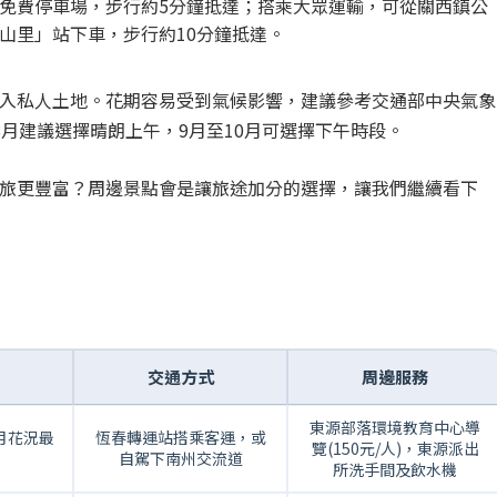
免費停車場，步行約5分鐘抵達；搭乘大眾運輸，可從關西鎮公
北山里」站下車，步行約10分鐘抵達。
入私人土地。花期容易受到氣候影響，建議參考交通部中央氣象
月建議選擇晴朗上午，9月至10月可選擇下午時段。
旅更豐富？周邊景點會是讓旅途加分的選擇，讓我們繼續看下
交通方式
周邊服務
東源部落環境教育中心導
8月花況最
恆春轉運站搭乘客運，或
覽(150元/人)，東源派出
自駕下南州交流道
所洗手間及飲水機