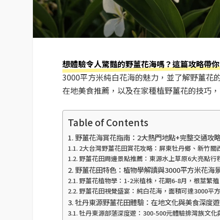
想體驗令人驚豔的野薑花海嗎？這篇攻略帶你
3000平方米純白花海的魅力，並了解野薑
在地美食推薦，以及在家種植野薑花的技巧，
Table of Contents
野薑花海賞花指南：2大熱門地點+完整交通攻
2大台灣野薑花田賞花攻略：屏東牡丹鄉、新竹關
野薑花田周邊景點推薦：東源水上草原6大亮點行
野薑花田特色：植物學解讀與3000平方米花海
野薑花植物學：1-2米植株，花期6-8月，根莖繁殖
野薑花田視覺盛宴：純白花海，面積可達3000平
牡丹東源野薑花田體驗：在地文化與美食深度遊
牡丹東源部落深度遊：300-500元體驗排灣族文