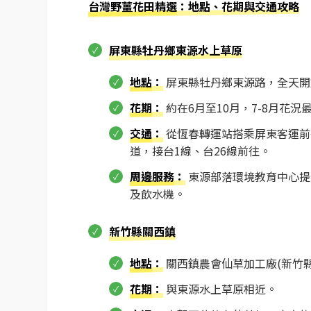
台灣野薑花田精選
：地點、花期與交通攻略
屏東縣牡丹鄉東源水上草原
地點
：
屏東縣牡丹鄉東源路，全天開
花期
：
約在6月至10月，7-8月花況
交通
：
從恆春轉運站搭乘屏東客運前
道，接台1線、台26線前往。
周邊服務
：
東源部落環境教育中心提
及飲水機。
新竹縣關西鎮
地點
：
關西鎮農會仙草加工廠(新竹縣
花期
：
與東源水上草原相近。