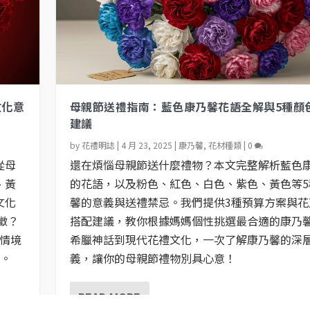
文化意
母親節送禮指南：藍色康乃馨花語全解與5種顏
建議
by
花禮明誌
|
4 月 23, 2025
|
康乃馨
,
花材種類
|
0
從母
還在煩惱母親節送什麼禮物？本文完整解析藍色
、黃
的花語，以及粉色、紅色、白色、紫色、黃色等5
文化
馨的意義與送禮禁忌。我們提供3種預算方案與花
徵？
搭配建議，教你根據媽媽個性挑選最合適的康乃
禮情境
希臘神話到現代花禮文化，一次了解康乃馨的深
馨。
義，讓你的母親節禮物別具心意！
READ MORE