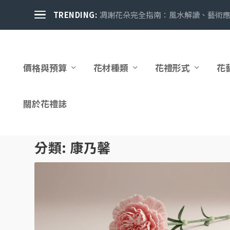
TRENDING:
凋謝花朵完全指南：風水解讀、藝術應用
價格與預算
花材種類
花禮形式
花
關於花禮誌
分類:
康乃馨