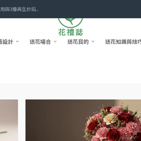
與3種再生妙招...
藝設計
送花場合
送花目的
送花知識與技