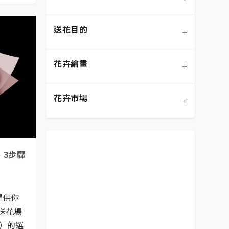
蘭花
永生花/不凋花
節慶送花
送花目的
+
混合花材
盆栽/盆花
弔唁追思
花語大全
花卉繪畫
+
向日葵
桌花
畢業典禮
DIY手作
設計風格
花卉市場
+
花籃
開幕喬遷
鮮花保養
色彩搭配
預算範圍
生日祝賀
送花禮儀/禁忌
客製化設計
平價花束
表達祝賀
、3步驟
居家裝飾
花卉繪畫
提供你
表達歉意
花卉市場
送花場
）的選