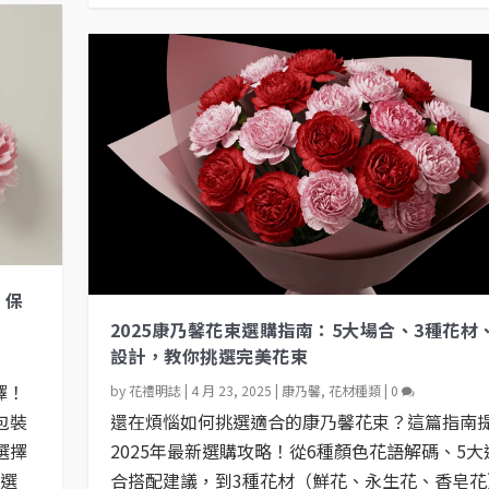
、保
2025康乃馨花束選購指南：5大場合、3種花材
設計，教你挑選完美花束
擇！
by
花禮明誌
|
4 月 23, 2025
|
康乃馨
,
花材種類
|
0
包裝
還在煩惱如何挑選適合的康乃馨花束？這篇指南
選擇
2025年最新選購攻略！從6種顏色花語解碼、5大
台選
合搭配建議，到3種花材（鮮花、永生花、香皂花