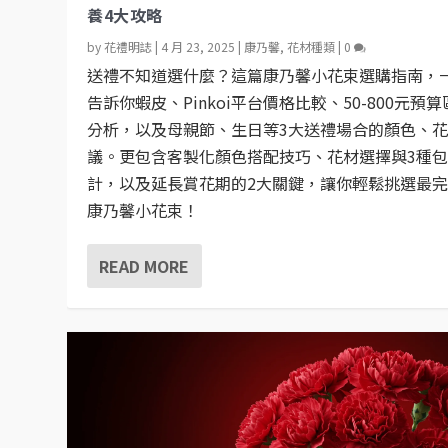
養4大攻略
by
花禮明誌
|
4 月 23, 2025
|
康乃馨
,
花材種類
|
0
送禮不知道選什麼？這篇康乃馨小花束選購指南，
告訴你蝦皮、Pinkoi平台價格比較、50-800元預
分析，以及母親節、生日等3大送禮場合的顏色、
議。更包含客製化顏色搭配技巧、花材選擇與3種
計，以及延長賞花期的2大關鍵，讓你輕鬆挑選最
康乃馨小花束！
READ MORE