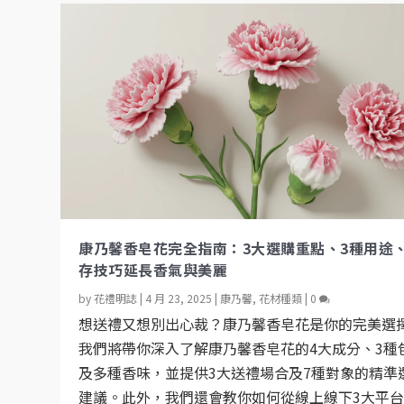
康乃馨香皂花完全指南：3大選購重點、3種用途
存技巧延長香氣與美麗
by
花禮明誌
|
4 月 23, 2025
|
康乃馨
,
花材種類
|
0
想送禮又想別出心裁？康乃馨香皂花是你的完美選
我們將帶你深入了解康乃馨香皂花的4大成分、3種
及多種香味，並提供3大送禮場合及7種對象的精準
建議。此外，我們還會教你如何從線上線下3大平