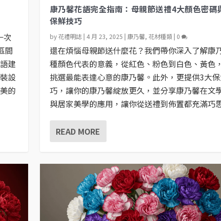
康乃馨花語完全指南：母親節送禮4大顏色密碼
保鮮技巧
一次
by
花禮明誌
|
4 月 23, 2025
|
康乃馨
,
花材種類
|
0
算區間
還在煩惱母親節送什麼花？我們帶你深入了解康乃
花語建
種顏色代表的意義，從紅色、粉色到白色、黃色
包裝設
挑選最能表達心意的康乃馨。此外，更提供3大保
完美的
巧，讓你的康乃馨綻放更久，並分享康乃馨在文
與居家美學的應用，讓你從送禮到佈置都充滿巧
READ MORE