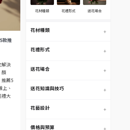
花材種類
花禮形式
送花場合
花材種類
+
5款推
花禮形式
+
次解決
送花場合
+
、顏
推薦5
線上、
送花知識與技巧
+
季節性花材
送禮大
花藝設計
+
玫瑰
鮮花花束
價格與預算
+