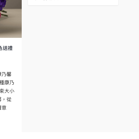
色送禮
康乃馨
種康乃
束大小
馨，從
層意