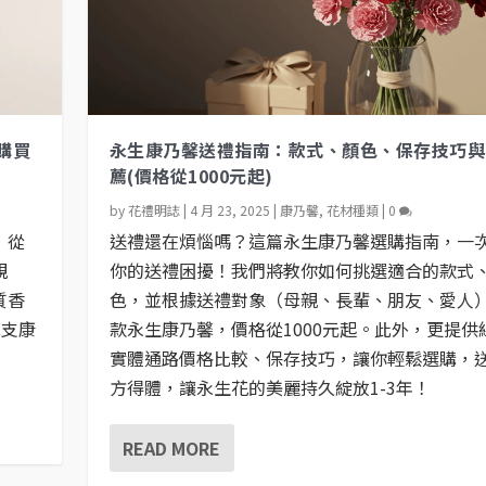
購買
永生康乃馨送禮指南：款式、顏色、保存技巧與
薦(價格從1000元起)
by
花禮明誌
|
4 月 23, 2025
|
康乃馨
,
花材種類
|
0
，從
送禮還在煩惱嗎？這篇永生康乃馨選購指南，一
親
你的送禮困擾！我們將教你如何挑選適合的款式
質香
色，並根據送禮對象（母親、長輩、朋友、愛人）
單支康
款永生康乃馨，價格從1000元起。此外，更提供
實體通路價格比較、保存技巧，讓你輕鬆選購，
方得體，讓永生花的美麗持久綻放1-3年！
READ MORE