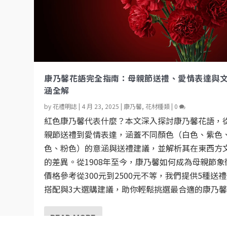
康乃馨花語完全指南：母親節送禮、愛情表達與
涵全解
by
花禮明誌
|
4 月 23, 2025
|
康乃馨
,
花材種類
|
0
紅色康乃馨代表什麼？本文深入探討康乃馨花語，
親節送禮到愛情表達，涵蓋不同顏色（白色、紫色
色、粉色）的意涵與送禮建議，並解析其在東西方
的差異。從1908年至今，康乃馨如何成為母親節象
價格參考從300元到2500元不等，我們提供5種送
搭配與3大選購建議，助你輕鬆挑選最合適的康乃
READ MORE