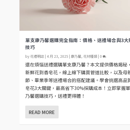
單支康乃馨選購完全指南：價格、送禮場合與3大
技巧
by
花禮明誌
|
4 月 23, 2025
|
康乃馨
,
花材種類
|
0
還在煩惱送禮選購單支康乃馨？本文提供價格揭秘
新鮮花到香皂花，線上線下購買管道比較，以及母
節、畢業季等送禮場合的搭配建議。學會挑選高品
皂花3大關鍵，最高省下30%採購成本！立即掌握
乃馨選購技巧，送禮更得體！
READ MORE