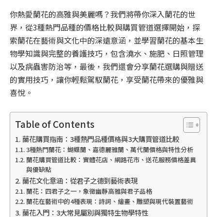
你熱愛蘭花的高雅與美麗嗎？我們將帶你深入蘭花的世
界，從3種熱門品種的價格比較與購買管道選擇開始，探
索蘭花在藝術與文化中的深遠意涵，並學習蘭花的基本生
物學知識與完整的養護技巧，包含澆水、施肥、日照管理
以及病蟲害防治等，最後，我們還會分享蘭花選購與贈送
的實用技巧，讓你輕鬆駕馭蘭花，享受蘭花帶來的優雅與
喜悅。
Table of Contents
蘭花購買指南：3種熱門品種價格與3大購買管道比較
3種熱門蘭花：蝴蝶蘭、嘉德麗雅蘭、萬代蘭價格與特性分析
蘭花購買管道比較：實體花店、網路花市、送花服務價格差異
與優缺點
蘭花文化意涵：從君子之德到藝術表現
蘭花：四君子之一，象徵幽靜高雅與君子品格
蘭花在藝術中的4種表現：詩詞、繪畫、雕塑與現代裝置藝術
蘭花入門：3大常見屬別與獨特生物學特性