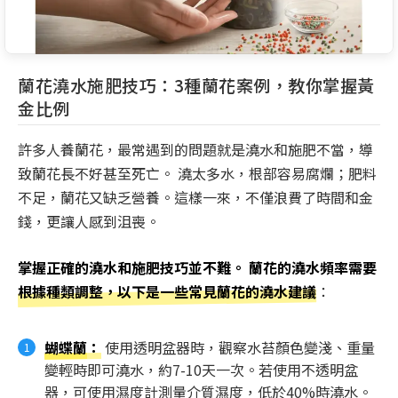
蘭花澆水施肥技巧：3種蘭花案例，教你掌握黃
金比例
許多人養蘭花，最常遇到的問題就是澆水和施肥不當，導
致蘭花長不好甚至死亡。 澆太多水，根部容易腐爛；肥料
不足，蘭花又缺乏營養。這樣一來，不僅浪費了時間和金
錢，更讓人感到沮喪。
掌握正確的澆水和施肥技巧並不難。 蘭花的澆水頻率需要
根據種類調整，以下是一些常見蘭花的澆水建議
：
蝴蝶蘭
：
使用透明盆器時，觀察水苔顏色變淺、重量
變輕時即可澆水，約7-10天一次。若使用不透明盆
器，可使用濕度計測量介質濕度，低於40%時澆水。