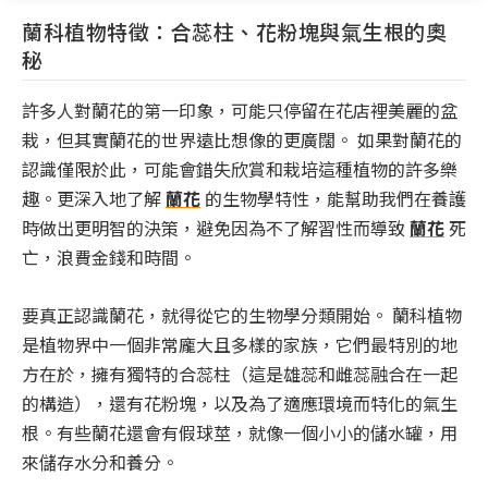
蘭科植物特徵：合蕊柱、花粉塊與氣生根的奧
秘
許多人對蘭花的第一印象，可能只停留在花店裡美麗的盆
栽，但其實蘭花的世界遠比想像的更廣闊。 如果對蘭花的
認識僅限於此，可能會錯失欣賞和栽培這種植物的許多樂
趣。更深入地了解
蘭花
的生物學特性，能幫助我們在養護
時做出更明智的決策，避免因為不了解習性而導致
蘭花
死
亡，浪費金錢和時間。
要真正認識蘭花，就得從它的生物學分類開始。 蘭科植物
是植物界中一個非常龐大且多樣的家族，它們最特別的地
方在於，擁有獨特的合蕊柱（這是雄蕊和雌蕊融合在一起
的構造），還有花粉塊，以及為了適應環境而特化的氣生
根。有些蘭花還會有假球莖，就像一個小小的儲水罐，用
來儲存水分和養分。