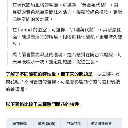
在現代簡約風格的客廳，可選擇 ‘黃金萬代蘭’，其
鮮豔的黃色能為空間注入活力，相較於綠色植物，更能
凸顯空間的設計感。
在 humid 的浴室，可選擇 ‘爪哇萬代蘭’，其耐濕性
強，能適應浴室的環境，相較於其他蘭花，更能持久綻
放。
萬代蘭喜歡高濕度的環境，適合懸掛在陽台或庭院，每
天早晚噴水一次，並定期施肥，促進生長。
了解了不同蘭花的特性後，接下來的問題是
：要去哪裡買
蘭花呢？不同管道的選擇，可是會影響到你的荷包和後續
的養護喔！
以下表格比較了三種熱門蘭花的特性
：
蘭花種類
價格 (單株)
花朵特性
適合擺放位置
光