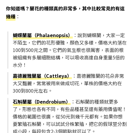
你知道嗎？蘭花的種類真的非常多，其中比較常見的有這
幾種
：
蝴蝶蘭屬（Phalaenopsis）
：說到蝴蝶蘭，大家一定
不陌生，它們的花形優雅，顏色又多樣，價格大約落在
100到500元之間。它們的氣生根也很厲害，表面的根
被組織有多層細胞結構，可以吸收高達自身重量5倍的
水分！
嘉德麗雅蘭屬（Cattleya）
：嘉德麗雅蘭的花朵非常
大又豔麗，常常被用來做成切花，單株的價格大約在
300到800元左右。
石斛蘭屬（Dendrobium）
：石斛蘭的種類就更多
了，形態也各有不同，有些品種甚至還有藥用價值呢！
價格的範圍也很廣，從50元到幾千元都有。如果你想
要繁殖石斛蘭，可以試試分株繁殖，把它的假球莖分割
成小段，每段包含2-3個節點就可以了。