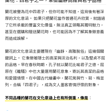
蘭花被譽為花中四君子，但你可能不知道，這背後有著深
厚的文化意涵。 如果只把蘭花當作普通花卉欣賞，就錯過
了它所承載的豐富文化價值，無法真正領略其獨特魅力，
甚至在選購和贈送蘭花時，也可能因為不了解其象徵意義
而造成誤解。
蘭花的文化意涵主要體現在「幽靜、高雅脫俗」這幾個關
鍵詞上。 它象徵著隱士的高潔與淡泊名利，以及堅貞不屈
的品格。早在春秋時期，孔子就以蘭花比喻君子之德。屈
原在《離騷》中也大量運用蘭花意象，寄託其高潔的品格
和愛國情懷。在中國古代繪畫中，蘭花常與竹、菊、梅並
列，合稱「四君子」，成為文人墨客寄情抒懷的對象。
不同品種的蘭花在文化意涵上也有所側重，像是
：