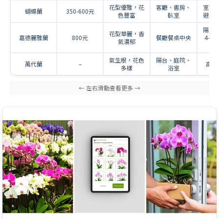
花型優雅，花
客廳、書房、
室內
蝴蝶蘭
350-600元
色豐富
臥室
避免
陽台
花型華麗，香
嘉德麗雅蘭
800元
餐廳餐桌中央
4-6
氣濃郁
氣生根，花色
陽台、庭院、
萬代蘭
–
高濕
多樣
浴室