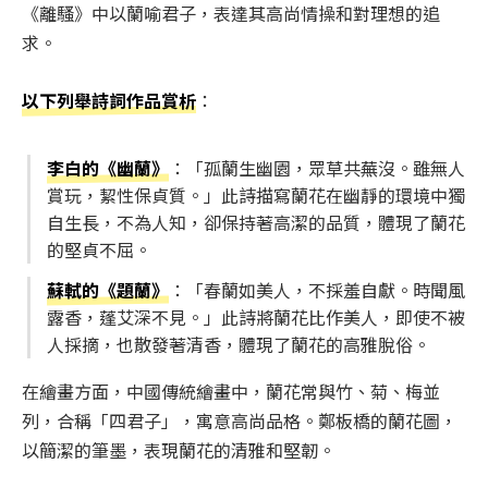
《離騷》中以蘭喻君子，表達其高尚情操和對理想的追
求。
以下列舉詩詞作品賞析
：
李白的《幽蘭》
：「孤蘭生幽園，眾草共蕪沒。雖無人
賞玩，絜性保貞質。」此詩描寫蘭花在幽靜的環境中獨
自生長，不為人知，卻保持著高潔的品質，體現了蘭花
的堅貞不屈。
蘇軾的《題蘭》
：「春蘭如美人，不採羞自獻。時聞風
露香，蓬艾深不見。」此詩將蘭花比作美人，即使不被
人採摘，也散發著清香，體現了蘭花的高雅脫俗。
在繪畫方面，中國傳統繪畫中，蘭花常與竹、菊、梅並
列，合稱「四君子」，寓意高尚品格。鄭板橋的蘭花圖，
以簡潔的筆墨，表現蘭花的清雅和堅韌。