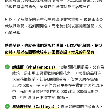
花放在陰暗的角落，這樣它們很快就會生病或死亡。
所以，了解蘭花的分布和生長環境非常重要。 像是東南亞
就以蝴蝶蘭、石斛蘭聞名，而南美洲則以嘉德麗雅蘭、文
心蘭著稱。
熱帶蘭花，也就是我們常說的洋蘭，因為花色鮮豔、花型
奇特，所以在園藝栽培中非常受歡迎。常見的洋蘭有
：
蝴蝶蘭（Phalaenopsis）
：蝴蝶蘭花期很長，又容易
栽培，是市場上最受歡迎的蘭花之一。常見的品種有
大白花蝴蝶蘭、紅花蝴蝶蘭等等，價格大約在每株
150到500元不等。它們喜歡生長在有散射光照的環境
中，光照強度最好控制在10,000到15,000勒克斯之
間，相對濕度要維持在70-80%。
嘉德麗雅蘭（Cattleya）
：嘉德麗雅蘭的花朵很大，