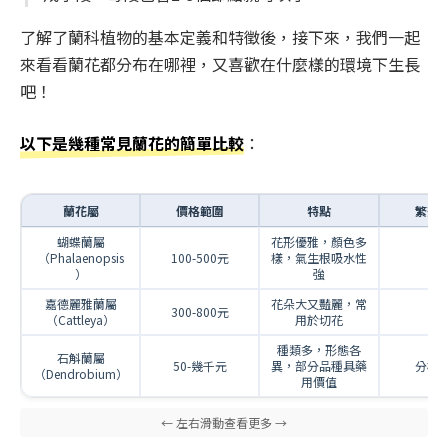
了解了蘭科植物的基本定義和特徵後，接下來，我們一起
來看看蘭花都分布在哪裡，又喜歡在什麼樣的環境下生長
吧！
以下是幾種常見蘭花的簡單比較
：
蘭花屬
價格範圍
特點
繁殖
蝴蝶蘭屬
花形優雅，顏色多
（Phalaenopsis
100-500元
樣，氣生根吸水性
–
）
強
嘉德麗雅蘭屬
花朵大又豔麗，常
300-800元
–
（Cattleya）
用於切花
種類多，形態各
石斛蘭屬
50-幾千元
異，部分品種具藥
分株
（Dendrobium）
用價值