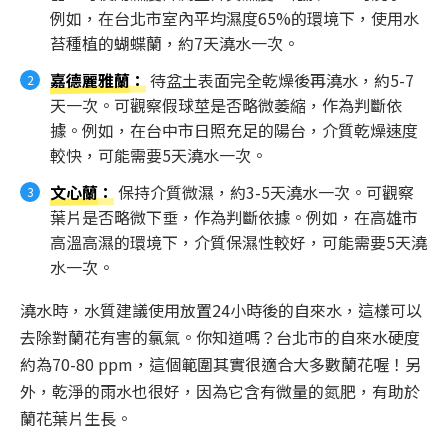
例如，在台北市室內平均濕度65%的環境下，使用水
苔種植的蝴蝶蘭，約7天澆水一次。
嘉德麗雅蘭
：
待盆土表面完全乾燥後再澆水，約5-7
天一次。可觀察假球莖是否略微萎縮，作為判斷依
據。例如，在台中市日照充足的陽台，介質乾燥速度
較快，可能需要5天澆水一次。
文心蘭
：
保持介質微濕，約3-5天澆水一次。可觀察
葉片是否略微下垂，作為判斷依據。例如，在高雄市
高溫高濕的環境下，介質保濕性較好，可能需要5天澆
水一次。
澆水時，水質建議使用放置24小時後的自來水，這樣可以
去除對蘭花有害的氯氣。你知道嗎？台北市的自來水硬度
約為70-80 ppm，這個範圍其實很適合大多數蘭花喔！另
外，乾淨的雨水也很好，因為它含有微量的氮肥，有助於
蘭花葉片生長。