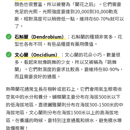
顏色也很豐富，所以被譽為「蘭花之后」。它們需要
充足的光照，光照強度要達到20,000到30,000勒克
斯，相對濕度可以稍微低一點，維持在60-70%就可以
了。
石斛蘭（Dendrobium）
：石斛蘭的種類非常多，花
型也各有不同，有些品種還有藥用價值。
文心蘭（Oncidium）
：文心蘭的花朵小巧，數量很
多，看起來就像跳舞的少女，所以又被稱為「跳舞
蘭」。它們對濕度的要求比較高，要維持在80-90%，
而且需要良好的通風。
熱帶蘭花通常生長在樹幹或岩石上，它們會用氣生根吸收
空氣中的水分和養分。蝴蝶蘭主要分布在海拔500米以下
的低海拔地區，嘉德麗雅蘭則分布在海拔500-1500米的中
海拔地區，文心蘭則分布在海拔1500米以上的高海拔地
區。在養護的時候，要特別注意通風和排水，避免積水導
致爛根喔！