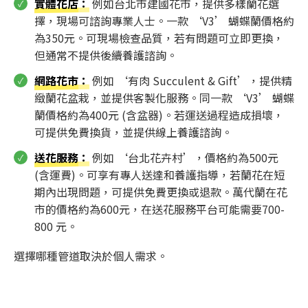
實體花店
：
例如台北市建國花市，提供多樣蘭花選
擇，現場可諮詢專業人士。一款 ‘V3’ 蝴蝶蘭價格約
為350元。可現場檢查品質，若有問題可立即更換，
但通常不提供後續養護諮詢。
網路花市
：
例如 ‘有肉 Succulent & Gift’，提供精
緻蘭花盆栽，並提供客製化服務。同一款 ‘V3’ 蝴蝶
蘭價格約為400元 (含盆器)。若運送過程造成損壞，
可提供免費換貨，並提供線上養護諮詢。
送花服務
：
例如 ‘台北花卉村’，價格約為500元
(含運費)。可享有專人送達和養護指導，若蘭花在短
期內出現問題，可提供免費更換或退款。萬代蘭在花
市的價格約為600元，在送花服務平台可能需要700-
800 元。
選擇哪種管道取決於個人需求。