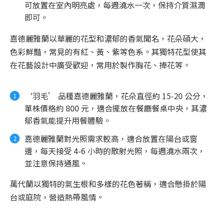
可放置在室內明亮處，每週澆水一次，保持介質濕潤
即可。
嘉德麗雅蘭以華麗的花型和濃郁的香氣聞名，花朵碩大，
色彩鮮豔，常見的有紅、黃、紫等色系。其獨特花型使其
在花藝設計中廣受歡迎，常用於製作胸花、捧花等。
‘羽毛’ 品種嘉德麗雅蘭，花朵直徑約 15-20 公分，
單株價格約 800 元，適合擺放在餐廳餐桌中央，其濃
郁香氣能提升用餐體驗。
嘉德麗雅蘭對光照需求較高，適合放置在陽台或窗
邊，每天接受 4-6 小時的散射光照，每週澆水兩次，
並注意保持通風。
萬代蘭以獨特的氣生根和多樣的花色著稱，適合懸掛於陽
台或庭院，營造熱帶風情。